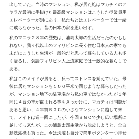
出していた。当時のマンション、私が居た処はマカチィのア
ヤラが最初に手掛けた最高級マンションはこうした従業員用
エレベーターが別にあり、私たちとはエレベーターでは一緒
に成らなかった。昔の日本の家を思い出す。
私のマニラ２８年の歴史は、浦島太郎の生活だったのかもし
れない。我々代以上のフィリピンに長く住む日本人の家でも
未だにこうした生活が一般的だと思って暮らしている人も多
く居るし、勿論フィリピン人上流家庭では一般的な暮らしで
ある。
私はこのメイドが居ると、反ってストレスを覚えていた。最
後に居たマンションも１００平米で同じような暮らしだった
が、マンション地下の駐車場から私の車ではなかったが１年
間に４台の車が盗まれる事をきっかけに、マカチィは問題が
あると思い、４年前ＢＧＣの小さなマンションに越して来
て、メイドは週一回にしたが、今回ＢＧＣで少し広い場所に
越してっ来たが、この浦島太郎生活から脱皮しようと、全自
動洗濯機も買った。今は洗濯も自分で簡単ボタンを一つ押せ