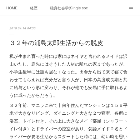
HOME
経歴
独身社会学(Single sociology)と高齢化社会学(Ger
munetomo.club video
ビジネスの基礎法則を考える
2018.04.14 04:30
Iotスマートサブヂィビジョン構想とは。
政治学。政治基礎から世界を見て、フィリピンの未来
３２年の浦島太郎生活からの脱皮
移動出来て、工場で作る建物。
未来２１００研究所
私が生まれ育った時には家にはネイヤと言われるメイドは沢
山いたし、庭先にはそうした人材の離れの家まであったが、
「心神の夢想２０２０」
フィリピンマンションは買うべきでは無い理由は全て
海外生活の掟
小学生後半には誰も居なくなった。田舎から出て来て寝て食
わせてもらえれば充分だと言う人が、日本の高度成長期と共
フィリピンの問題点
フィリピンの歴史
に給与という形に変わり、それが他でも安易に手に取れるよ
うに成ったからだろう。
フィリピン経済談義
ファッションを考える
漫画
３２年前、マニラに来て十何年住んだマンションは１５６平
米で大きなリビング、ダイニングと大きな２つ寝室、各所に
未来２１００研究所他のアイデア
マニラ男の手料理 総集編
浴室、トイレ付き、その上に大きなメイド部屋（シャワート
イレ付き）とドライバーの控室があり、勿論メイド２名とド
https://globalclub.amebaownd.com/
ライバーが要る生活からスタートした時には、幼い時を思い