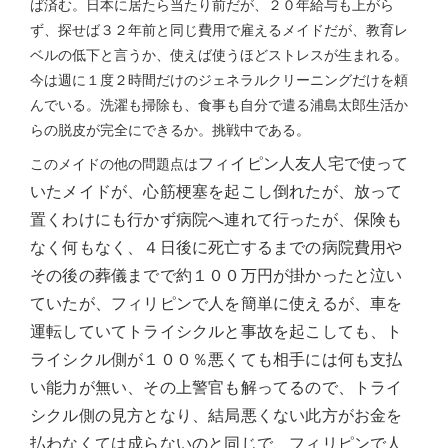
ば済む。日本に居たら当たり前だが、２０年給与も上がら
ず、探せば３２年前と同じ費用で雇えるメイドだが、教育レ
ベルの低下と言うか、使えば使うほどストレスが生まれる。
今は週に１度２時間だけのジェネラルクリーニングだけを頼
んでいる。洗濯も掃除も、食事も自分で遣る浦島太郎生活か
らの脱皮が完全にできるか。挑戦中である。
フィイピン人友人宅で使って
このメイドの他の問題点は
いたメイドが、心筋梗塞を起こし倒れたが、放って
置くわけにも行かず病院へ連れて行ったが、保険も
なく何もなく、４日後に死亡するまでの病院費用や
その後の葬儀までで約１００万円が掛かったと泣い
ていたが、フィリピンで人を簡単に使えるが、車を
運転していてトライシクルと事故を起こしても、ト
ライシクル側が１００％悪くても相手には何も支払
い能力が無い、その上警官も解ってるので、トライ
シクル側の見方となり、結局悪くない此方がお金を
払わなくては成らないのと同じで、フィリピンで人