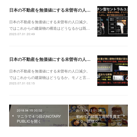
日本の不動産を無価値にする未曽有の人口減少。ではこれからの建築物の構造はどうなるかは既に解説した。今はその内部の内容。その1
日本の不動産を無価値にする未曽有の人口減少。
ではこれからの建築物の構造はどうなるかは既…
2023.07.01 20:49
日本の不動産を無価値にする未曽有の人口減少。ではこれからの建築物はどうなるか。
日本の不動産を無価値にする未曽有の人口減少。
ではこれからの建築物はどうなるか。モノと言…
2023.07.01 03:15
2018.04.15 00:02
2018.04.13 01:39
マニラで４つ目のNOTARY
初めての経験１週間食費支
PUBLICを開く
出０、買物０。