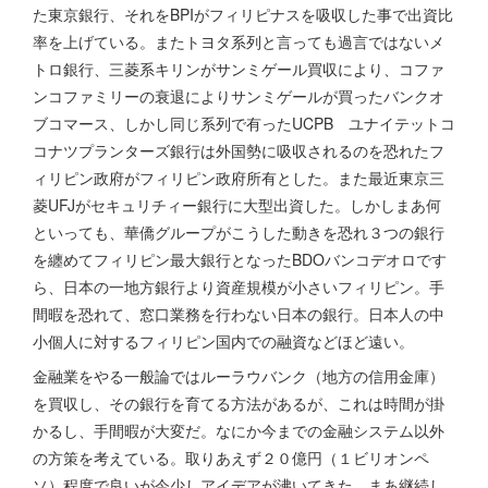
た東京銀行、それをBPIがフィリピナスを吸収した事で出資比
率を上げている。またトヨタ系列と言っても過言ではないメ
トロ銀行、三菱系キリンがサンミゲール買収により、コファ
ンコファミリーの衰退によりサンミゲールが買ったバンクオ
ブコマース、しかし同じ系列で有ったUCPB ユナイテットコ
コナツプランターズ銀行は外国勢に吸収されるのを恐れたフ
ィリピン政府がフィリピン政府所有とした。また最近東京三
菱UFJがセキュリチィー銀行に大型出資した。しかしまあ何
といっても、華僑グループがこうした動きを恐れ３つの銀行
を纏めてフィリピン最大銀行となったBDOバンコデオロです
ら、日本の一地方銀行より資産規模が小さいフィリピン。手
間暇を恐れて、窓口業務を行わない日本の銀行。日本人の中
小個人に対するフィリピン国内での融資などほど遠い。
金融業をやる一般論ではルーラウバンク（地方の信用金庫）
を買収し、その銀行を育てる方法があるが、これは時間が掛
かるし、手間暇が大変だ。なにか今までの金融システム以外
の方策を考えている。取りあえず２０億円（１ビリオンペ
ソ）程度で良いが今少しアイデアが沸いてきた。まあ継続し