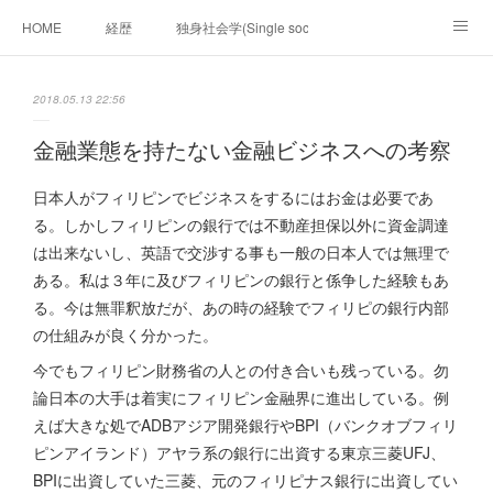
HOME
経歴
独身社会学(Single sociology)と高齢化社会学(Ger
munetomo.club video
ビジネスの基礎法則を考える
2018.05.13 22:56
Iotスマートサブヂィビジョン構想とは。
政治学。政治基礎から世界を見て、フィリピンの未来
金融業態を持たない金融ビジネスへの考察
移動出来て、工場で作る建物。
未来２１００研究所
日本人がフィリピンでビジネスをするにはお金は必要であ
る。しかしフィリピンの銀行では不動産担保以外に資金調達
「心神の夢想２０２０」
フィリピンマンションは買うべきでは無い理由は全て
海外生活の掟
は出来ないし、英語で交渉する事も一般の日本人では無理で
ある。私は３年に及びフィリピンの銀行と係争した経験もあ
フィリピンの問題点
フィリピンの歴史
る。今は無罪釈放だが、あの時の経験でフィリピの銀行内部
の仕組みが良く分かった。
フィリピン経済談義
ファッションを考える
漫画
今でもフィリピン財務省の人との付き合いも残っている。勿
論日本の大手は着実にフィリピン金融界に進出している。例
未来２１００研究所他のアイデア
マニラ男の手料理 総集編
えば大きな処でADBアジア開発銀行やBPI（バンクオブフィリ
ピンアイランド）アヤラ系の銀行に出資する東京三菱UFJ、
https://globalclub.amebaownd.com/
BPIに出資していた三菱、元のフィリピナス銀行に出資してい