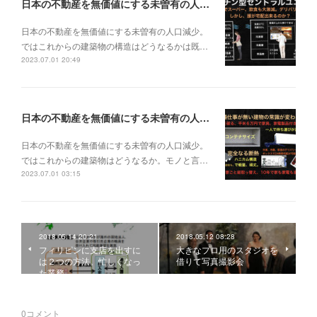
日本の不動産を無価値にする未曽有の人口減少。ではこれからの建築物の構造はどうなるかは既に解説した。今はその内部の内容。その1
日本の不動産を無価値にする未曽有の人口減少。
ではこれからの建築物の構造はどうなるかは既…
2023.07.01 20:49
日本の不動産を無価値にする未曽有の人口減少。ではこれからの建築物はどうなるか。
日本の不動産を無価値にする未曽有の人口減少。
ではこれからの建築物はどうなるか。モノと言…
2023.07.01 03:15
2018.05.14 20:21
2018.05.12 08:28
フィリピンに支店を出すに
大きなプロ用のスタジオを
は２つの方法。忙しくなっ
借りて写真撮影会
た業務
0
コメント