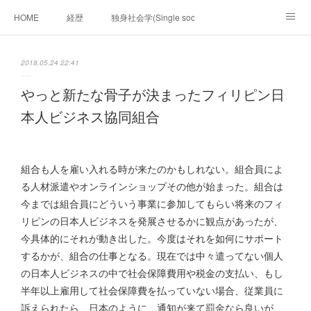
HOME
経歴
独身社会学(Single sociology)と高齢化社会学(Ger
munetomo.club video
ビジネスの基礎法則を考える
2018.05.24 22:41
Iotスマートサブヂィビジョン構想とは。
政治学。政治基礎から世界を見て、フィリピンの未来
やっと新たな骨子が決まったフィリピン日
本人ビジネス協同組合
移動出来て、工場で作る建物。
未来２１００研究所
「心神の夢想２０２０」
フィリピンマンションは買うべきでは無い理由は全て
海外生活の掟
組合も人を雇い入れる時が来たのかもしれない。組合員によ
る人材派遣やオンラインショップその他が始まった。組合は
フィリピンの問題点
フィリピンの歴史
今までは組合員にどういう事業に参加してもらい将来のフィ
リピンの日本人ビジネスを発展させるかに観点があったが、
フィリピン経済談義
ファッションを考える
漫画
今具体的にそれが動き出した。今度はそれを如何にサポート
するかが、組合の仕事となる。現在では中々遣ってない個人
未来２１００研究所他のアイデア
マニラ男の手料理 総集編
の日本人ビジネスの中で社会保障費用や税金の支払い、もし
https://globalclub.amebaownd.com/
半年以上雇用して社会保障費を払っていない場合、従業員に
訴えられたら、日本のように、通知が来て罰金なら良いが、