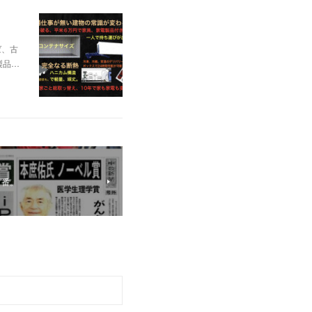
ば、古
製品…
１番。