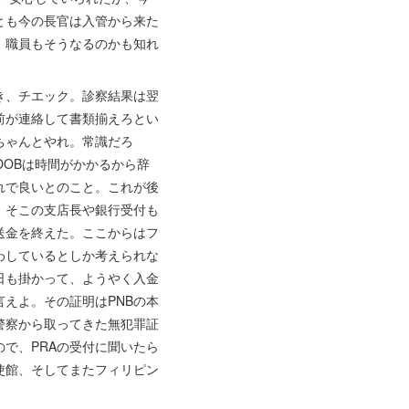
とも今の長官は入管から来た
、職員もそうなるのかも知れ
き、チエック。診察結果は翌
前が連絡して書類揃えろとい
ちゃんとやれ。常識だろ
DOBは時間がかかるから辞
れで良いとのこと。これが後
、そこの支店長や銀行受付も
送金を終えた。ここからはフ
わしているとしか考えられな
日も掛かって、ようやく入金
えよ。その証明はPNBの本
警察から取ってきた無犯罪証
で、PRAの受付に聞いたら
使館、そしてまたフィリピン