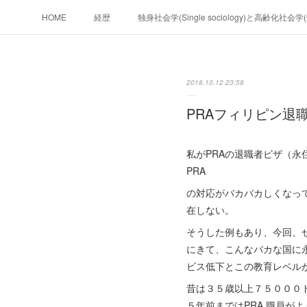
HOME
経歴
独身社会学(Single sociology)と高齢化社会
政治学。政治基礎から世界を見て、フ
2018.10.12 23:58
フィリピンマンションは買うべきでは無い理由は全てここにあ
PRAフィリピン退
未来２１００
私がPRAの退職者ビザ（
PRA
の対応がバカバカしくなっ
在しない。
そうした例もあり、今回、
にきて、こんなバカな国に
ビス低下とこの教育レベル
昔は３５歳以上７５０００
５年前まではPRA 職員