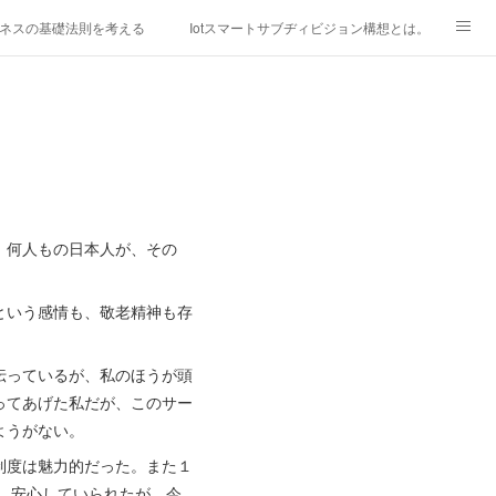
ネスの基礎法則を考える
Iotスマートサブヂィビジョン構想とは。
研究所
「心神の夢想２０２０」
フィリピン経済談義
ファッションを考える
漫画
mebaownd.com/
、何人もの日本人が、その
という感情も、敬老精神も存
伝っているが、私のほうが頭
ってあげた私だが、このサー
ようがない。
制度は魅力的だった。また１
で、安心していられたが、今