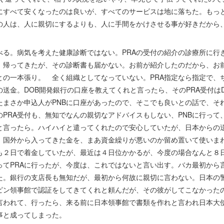
にすべて安くなったのは良いが、すべてのサービスは地に落ちた。もっ
の人は、人に親切にするよりも、人に手間をかけさせる事が好きだから
べる。病気を考えた健康診断ではない。PRAの受付の紹介の診療所に行
で、帰ってきたが、その診断書も届かない。お前が紹介したのだから、お
との一本張り。 全く組織としてなっていない。PRA指定なら指定で、
送金。DOB開発銀行の口座を教えてくれと言ったら、そのPRA受付は
たまさか申込人がPNBに口座があったので、そこでも良いとの話で、そ
PRA受付も、無知でなんの親切なアドバイスもしない、PNBに行って
金と言ったら。ハイハイと遣ってくれたので安心していたが、日本からの
、国外から入ってきた金を、まあ資金繰りが悪いのか留め置いて使いま
も２日で着金していたが、最近は４日位かかるが、今度の場合なんと８
てPRAに行ったが、今度は、これではないと言い出す。バカ最初から言
た。銀行の支店長も無知だが、最初から何故に親切に言わない。日本の
ピン領事館で認証をしてきてくれと頼んだが、その彼がしてこなかったの
言われて、行ったら、来る前に日本領事館で書類を作れと言われ日本大
事と成ってしまった。