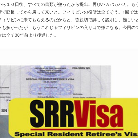
てから１０日後、すべての書類が整ったから提出。再びバカバカバカ。もう
管で延長してから戻って来いと。フィリピンの役所は全てそう。1回で
フィリピンに来てもらえるのだからと、皆親切で詳しく説明し、難しい
からも多かったが、もうこれじゃフィリピンの入り口で嫌になる。今回の
政は全て30年前より後退した。