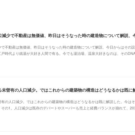
少で不動産は無価値、昨日はそうなった時の建造物について解説、今日からはその設
江戸時代より銭湯が大好き人間で有る。今でも湯治場、温泉大好きなのは、そのDN
曽有の人口減少。ではこれからの建築物の構造はどうなるかは既に解説した。今はそ
その1。人口減少は既存のデパートやスーパーも売上と経費バランスが崩れて、20