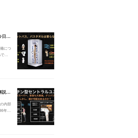
一昨日の解説で未曽有の人口減少で不動産は無価値、昨日はそうなった時の建造物について解説、今日からはその設備について解説をして行く。
備につ
Aで…
日本の不動産を無価値にする未曽有の人口減少。ではこれからの建築物の構造はどうなるかは既に解説した。今はその内部の内容。その1
の内部
36年…