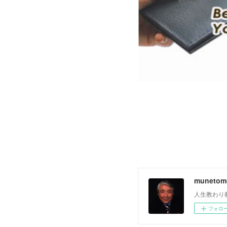
muneto
人生教わり
フォロ