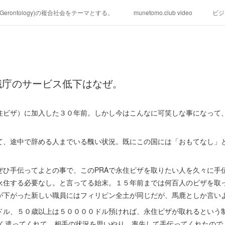
学(Gerontology)の複合社会をテーマとする。
munetomo.club video
ビジ
ィリピンの未来を見る。
移動出来て、工場で作る建物。
未来２１００
る。
海外生活の掟
フィリピンの問題点
フィリピンの歴史
職庁のサービス低下はなぜ。
研究所他のアイデア
マニラ男の手料理 総集編
https://globalclub.a
永住ビザ）に加入した３０年前。しかし今はこんなに可笑しな事になって
て、途中で辞める人までいる醜い状況。既にこの国には「おもてなし」
ぜひ手伝ってよとの事で、このPRAで永住ビザを取りたい人を久々に手
永住する必要なし。と言ってる始末。１５年前までは何百人のビザを取
が下がった新しい職員にはフィリピン全土が同じだが、馬鹿としか言い
ドル、５０歳以上は５００００ドル預ければ、永住ビザが取れるという
がよく遣ってくれて、相手の状況を思いやり、率先して手伝ってくれたの