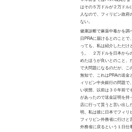
はその５万ドルが２万ドル
人なので、フィリピン政府
ない。
健康診断で麻薬中毒かを調
日PRAに届けるとのこと
っても、私は紹介しただけ
う。 ２万ドルを日本からの
めたほうが良いとのこと、
で大問題になるのだが、この
無知で、これはPRAの送
ィリピン中央銀行の問題で
い状態、以前は３０年前で
があったので送金証明を持っ
店に行って貰うと言い出し
明。私は彼に日本でフィリ
フィリピン外務省に行けと
外務省に戻るという１日仕