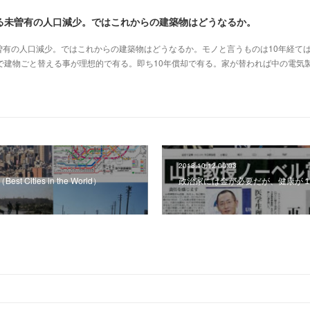
る未曽有の人口減少。ではこれからの建築物はどうなるか。
曽有の人口減少。ではこれからの建築物はどうなるか。モノと言うものは10年経て
で建物ごと替える事が理想的で有る。即ち10年償却で有る。家が替われば中の電気
2018.10.12 00:03
Cities in the World）
政治家には金が必要だが、健康が