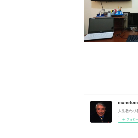
muneto
人生教わり
フォロ