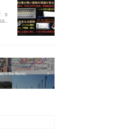
ば、古
製品…
in the World）