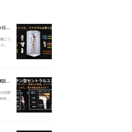
一昨日の解説で未曽有の人口減少で不動産は無価値、昨日はそうなった時の建造物について解説、今日からはその設備について解説をして行く。
備につ
Aで…
日本の不動産を無価値にする未曽有の人口減少。ではこれからの建築物の構造はどうなるかは既に解説した。今はその内部の内容。その1
の内部
36年…