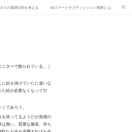
ネスの基礎法則を考える
Iotスマートサブヂィビジョン構想とは。
研究所
「心神の夢想２０２０」
フィリピン経済談義
ファッションを考える
漫画
mebaownd.com/
モニターで飾られている。こ
こに絵を掛けていたに違いな
入った絵が必要なくなって行
いくであろう。
金を持ってるようだが負債の
事は無い。質素な服装、持ち
無駄なお金を浪費すればお金