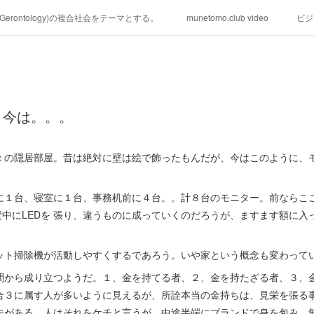
学(Gerontology)の複合社会をテーマとする。
munetomo.club video
ビジ
ィリピンの未来を見る。
移動出来て、工場で作る建物。
未来２１００
る。
海外生活の掟
フィリピンの問題点
フィリピンの歴史
、今は。。。
研究所他のアイデア
マニラ男の手料理 総集編
https://globalclub.a
ｃの隠居部屋。昔は絶対に壁は絵で飾ったもんだが、今はこのように、
に１台、寝室に１台、事務机前に４台。。計８台のモニター。前ならこ
ら壁中にLEDを 張り、違うものに成っていくのだろうが、ますます額に
ット掃除機が活動しやすくするであろう。いや家という概念も変わって
間から成り立つようだ。１、金を持てる者、２、金を持たざる者、３、
合３に属す人が多いように見えるが、所詮本当の金持ちは、見栄を張る
夫がある。人はそれをケチと言うが、中途半端にブランドで身を包み、