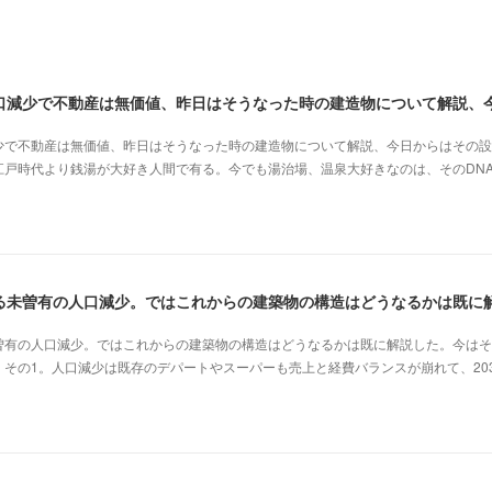
少で不動産は無価値、昨日はそうなった時の建造物について解説、今日からはその設
江戸時代より銭湯が大好き人間で有る。今でも湯治場、温泉大好きなのは、そのDN
曽有の人口減少。ではこれからの建築物の構造はどうなるかは既に解説した。今はそ
その1。人口減少は既存のデパートやスーパーも売上と経費バランスが崩れて、20