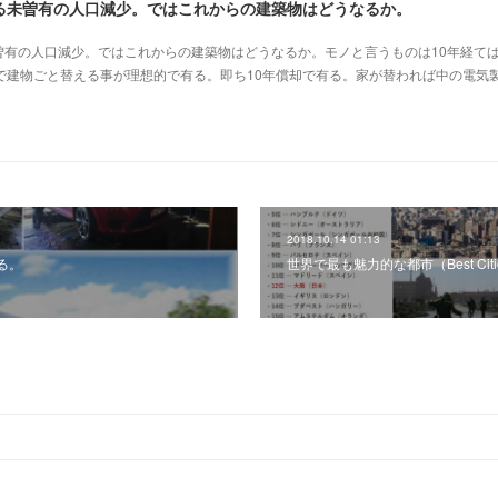
る未曽有の人口減少。ではこれからの建築物はどうなるか。
曽有の人口減少。ではこれからの建築物はどうなるか。モノと言うものは10年経て
で建物ごと替える事が理想的で有る。即ち10年償却で有る。家が替われば中の電気
2018.10.14 01:13
る。
世界で最も魅力的な都市（Best Cities 