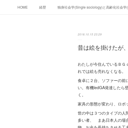
HOME
経歴
独身社会学(Single sociology)と高齢化社会
政治学。政治基礎から世界を見て、フ
2018.10.15 23:29
フィリピンマンションは買うべきでは無い理由は全てここにあ
昔は絵を掛けたが
未来２１００
わたしが今住んでいるＢＧ
れでは絵も売れなくなる。
食卓に２台、ソファーの前
い。有機ledGA発達した
く。
家具の形態が変わり、ロボ
世の中は３つのタイプの人
多い者、 まあ日本人の場
物。お金を長持ちさせる工