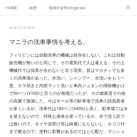
HOME
経歴
独身社会学(Single sociology)と高齢化社会学(Ger
munetomo.club video
ビジネスの基礎法則を考える
2018.10.15 23:45
Iotスマートサブヂィビジョン構想とは。
政治学。政治基礎から世界を見て、フィリピンの未来
マニラの洗車事情を考える。
移動出来て、工場で作る建物。
未来２１００研究所
フィリピンには自動洗車の機械は祖存在しない。これは自動
販売機が無いのと同じで、その電気代で人は雇える、その上
「心神の夢想２０２０」
フィリピンマンションは買うべきでは無い理由は全て
海外生活の掟
機械代では採算が合わないと言う現実。昔はマカチィでも多
くの洗車場があった。水洗い、シャンプー、水洗いをもう一
フィリピンの問題点
フィリピンの歴史
度。カラ拭きと内部マット洗いと車内ジュタンの掃除機かけ
で50ペソ(¥100)と言うのが相場だったが、その後家賃その他
フィリピン経済談義
ファッションを考える
漫画
の高騰で激減した。今はモール等の駐車場で洗車の請負業者
が多くいるが、洗車代は190ペソ(¥400)と高く、駐車場では水
未来２１００研究所他のアイデア
マニラ男の手料理 総集編
を使えないので、特殊な液体を使っているが、水で洗う訳で
は無いので、タイヤ泥受け等は綺麗にならないし、ホコリ付
https://globalclub.amebaownd.com/
きで擦るので、塗料に影響があるのではと心配だ。マンショ