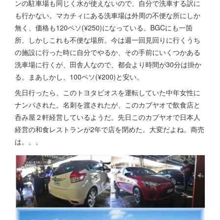
ンの駐車場も同じく水が使えないので、自分で洗車する訳に
も行かない。マカチィにある洗車場は外周の不便な所にしか
無く、価格も120ペソ(¥250)になっている。BGCにも一箇
所、しかしこれも不便な場所。今は週一回見回りに行くうち
の施設に行った時に自分でやるか、その手前にいくつかある
洗車場に行くが、田舎人なので、都会より時間が30分は掛か
る。まあしかし、100ペソ(¥200)と安い。
先日行ったら、このトヨタビオスを運転していた中年女性に
ナンパされた。名刺を渡されたが、このカブヤオで飲食店と
呑み屋２軒経営しているようだ。先日このカブヤオで日本人
経営の和食レストランが2年で店を閉めた。大変だよね。商売
は。。。