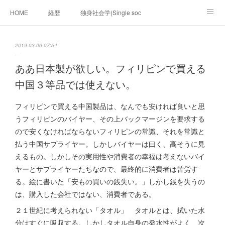
HOME
経歴
独身社会学(Single sociology)と高齢化社会学(Ger
munetomo.club video
ビジネスの基礎法則を考える
2019.03.06 07:54
Iotスマートサブヂィビジョン構想とは。
政治学。政治基礎から世界を見て、フィリピンの未来
ああ日本製が欲しい。フィリピンで買える
中国３等品では使えない。
移動出来て、工場で作る建物。
未来２１００研究所
フィリピンで買える中国製品は、なんでも安ければ良いと思
「心神の夢想２０２０」
フィリピンマンションは買うべきでは無い理由は全て
海外生活の掟
うフィリピンのバイヤー、その上バックマージンを要求する
ので安くなければならないフィリピンの常識、それを常識と
フィリピンの問題点
フィリピンの歴史
払う中国サプライヤー。しかしバイヤーは曰く、高そうに見
えるもの。しかしその実用性や消費者の幸福は考えないバイ
フィリピン経済談義
ファッションを考える
漫画
ヤーとサプライヤーたちなので、最終的に消費者は苦労す
る。絵に書いた「安もの買いの銭失い。」しかし銭を失うの
未来２１００研究所他のアイデア
マニラ男の手料理 総集編
は、購入した会社ではない、消費者である。
https://globalclub.amebaownd.com/
２１世紀に考えられない「タオル」 タオルとは、拭いた水
分はすぐに吸収する。しかしタオル自身の発水性がよく、次