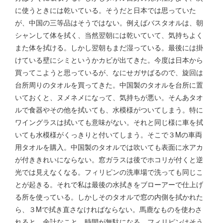
に使うときには乾いている。そうだと日本では思っていた
が、中国の三等品はそうではない。例えばバスタオルは、朝
シャンして体を拭く、当然翌朝には乾いていて、気持ちよく
また体を拭ける。しかし翌朝もまだ湿っている。最後には掛
けている壁にシミというかカビが出てきた。今度は日本から
買ってこようと思っているが、なにせガサばるので、旋回は
台所周りのタオルを買ってきた。中国製のタオルを台所に置
いておくと、ヌメネメになって、気持ちが悪い。そんあタオ
ルで食器やその他を拭いても、水模様がついてしまう。特に
ワイングラスは拭いても意味がない。それと同じ様に車を拭
いても水模様がくっきりと付いてしまう。そこで３Mの車両
用タオルを購入。中国製のタオルでは吹いても表面に水アカ
が付ききれいにならない。窓ガラスは後でホコリが付くと逆
光では見えなくなる。フィリピンの洗車場で洗っても同じこ
とが起きる。それで私は最後の水拭きをブローアーで仕上げ
る所を使っている。しかしそのタオルで窓の内側を拭かれた
ら、３Mで拭き直さなければならない。馬鹿なものを使わさ
れると、余計なこと、時間が無駄になる。フィリピンはそう