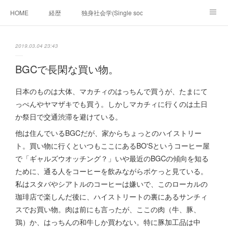
HOME
経歴
独身社会学(Single sociology)と高齢化社会学(Ger
munetomo.club video
ビジネスの基礎法則を考える
2019.03.04 23:43
Iotスマートサブヂィビジョン構想とは。
政治学。政治基礎から世界を見て、フィリピンの未来
BGCで長閑な買い物。
移動出来て、工場で作る建物。
未来２１００研究所
日本のものは大体、マカチィのはっちんで買うが、たまにて
っぺんやヤマザキでも買う。しかしマカチィに行くのは土日
「心神の夢想２０２０」
フィリピンマンションは買うべきでは無い理由は全て
海外生活の掟
か祭日で交通渋滞を避けている。
他は住んでいるBGCだが、家からちょっとのハイストリー
フィリピンの問題点
フィリピンの歴史
ト。買い物に行くといつもここにあるBO'Sというコーヒー屋
で「ギャルズウオッチング？」いや最近のBGCの傾向を知る
フィリピン経済談義
ファッションを考える
漫画
ために、通る人をコーヒーを飲みながらボケっと見ている。
私はスタバやシアトルのコーヒーは嫌いで、このローカルの
未来２１００研究所他のアイデア
マニラ男の手料理 総集編
珈琲店で楽しんだ後に、ハイストリートの裏にあるサンチィ
スでお買い物。肉は前にも言ったが、ここの肉（牛、豚、
https://globalclub.amebaownd.com/
鶏）か、はっちんの和牛しか買わない。特に豚加工品は中