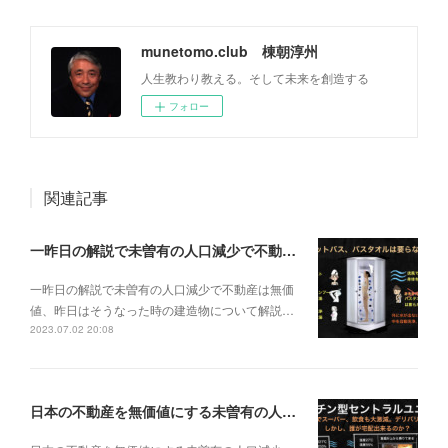
munetomo.club 棟朝淳州
人生教わり教える。そして未来を創造する
フォロー
関連記事
一昨日の解説で未曽有の人口減少で不動産は無価値、昨日はそうなった時の建造物について解説、今日からはその設備について解説をして行く。
一昨日の解説で未曽有の人口減少で不動産は無価
値、昨日はそうなった時の建造物について解説…
2023.07.02 20:08
日本の不動産を無価値にする未曽有の人口減少。ではこれからの建築物の構造はどうなるかは既に解説した。今はその内部の内容。その1