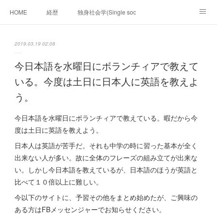
HOME
経歴
独身社会学(Single sociology)と高齢化社会学(Ger
munetomo.club video
ビジネスの基礎法則を考える
2019.03.19 02:08
Iotスマートサブヂィビジョン構想とは。
政治学。政治基礎から世界を見て、フィリピンの未来
今日本語を水曜日にボランチィアで教えて
いる。今度は土日に日本人に英語を教えよ
移動出来て、工場で作る建物。
未来２１００研究所
う。
「心神の夢想２０２０」
フィリピンマンションは買うべきでは無い理由は全て
海外生活の掟
今日本語を水曜日にボランチィアで教えている。暇だから今
度は土日に英語を教えよう。
フィリピンの問題点
フィリピンの歴史
日本人は英語が苦手だ。それも中学の時に習った基本が全く
フィリピン経済談義
ファッションを考える
漫画
出来ない人が多い。故に全体のフレーズの組み立てが出来な
い。しかし今日本語を教えているが、日本語のほうが英語と
未来２１００研究所他のアイデア
マニラ男の手料理 総集編
比べて１０倍以上に難しい。
今以下のサイトに、予習その他をまとめ始めたが、ご興味の
https://globalclub.amebaownd.com/
ある方はFBメッセンジャーでお知らせください。