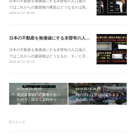
日本の不動産を無価値にする未曽有の人口減少。
ではこれからの建築物の構造はどうなるかは既…
2023.07.01 20:49
日本の不動産を無価値にする未曽有の人口減少。ではこれからの建築物はどうなるか。
日本の不動産を無価値にする未曽有の人口減少。
ではこれからの建築物はどうなるか。モノと言…
2023.07.01 03:15
2019.03.20 06:54
2019.03.18 04:06
英語講習会の応募者があっ
時の流れは早い。２００５
たので、慌てて資料作り。
年の思い出。
😂
0
コメント