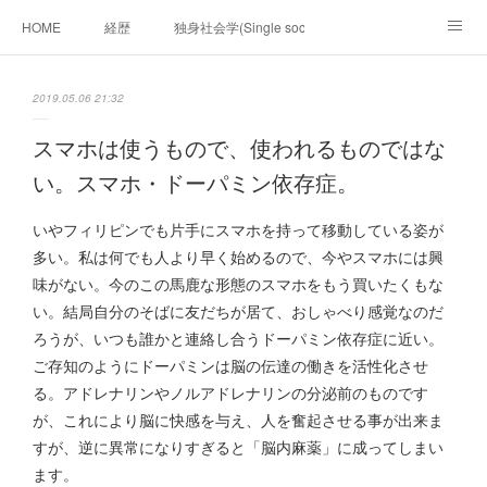
HOME
経歴
独身社会学(Single sociology)と高齢化社会学(Ger
munetomo.club video
ビジネスの基礎法則を考える
2019.05.06 21:32
Iotスマートサブヂィビジョン構想とは。
政治学。政治基礎から世界を見て、フィリピンの未来
スマホは使うもので、使われるものではな
い。スマホ・ドーパミン依存症。
移動出来て、工場で作る建物。
未来２１００研究所
いやフィリピンでも片手にスマホを持って移動している姿が
「心神の夢想２０２０」
フィリピンマンションは買うべきでは無い理由は全て
海外生活の掟
多い。私は何でも人より早く始めるので、今やスマホには興
味がない。今のこの馬鹿な形態のスマホをもう買いたくもな
フィリピンの問題点
フィリピンの歴史
い。結局自分のそばに友だちが居て、おしゃべり感覚なのだ
ろうが、いつも誰かと連絡し合うドーパミン依存症に近い。
フィリピン経済談義
ファッションを考える
漫画
ご存知のようにドーパミンは脳の伝達の働きを活性化させ
る。アドレナリンやノルアドレナリンの分泌前のものです
未来２１００研究所他のアイデア
マニラ男の手料理 総集編
が、これにより脳に快感を与え、人を奮起させる事が出来ま
すが、逆に異常になりすぎると「脳内麻薬」に成ってしまい
https://globalclub.amebaownd.com/
ます。