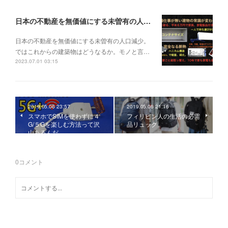
日本の不動産を無価値にする未曽有の人口減少。ではこれからの建築物はどうなるか。
日本の不動産を無価値にする未曽有の人口減少。
ではこれからの建築物はどうなるか。モノと言…
2023.07.01 03:15
2019.05.06 23:57
2019.05.06 21:16
スマホでSIMを使わずに４
フィリピン人の生活の必需
G/５Gを楽しむ方法って沢
品リュック
山あるんだ。
0
コメント