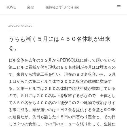
HOME
経歴
独身社会学(Single sociology)と高齢化社会学(Ger
munetomo.club video
ビジネスの基礎法則を考える
2020.02.13 09:29
Iotスマートサブヂィビジョン構想とは。
政治学。政治基礎から世界を見て、フィリピンの未来
うちも漸く５月には４５０名体制が出来
る。
移動出来て、工場で作る建物。
未来２１００研究所
ビル全体を去年の１２月からPERSOL様に使って頂いている
「心神の夢想２０２０」
フィリピンマンションは買うべきでは無い理由は全て
海外生活の掟
第二ビルに看板が付き現状の８０名体制が今月ほぼ埋まるの
で、来月から増築工事を行い、現在の８０名収容から、５月
フィリピンの問題点
フィリピンの歴史
１日からこの第二ビル全体で２００名収容の体制に増築す
る。又第一ビルでは２５０名体制で現状生徒が増加している
フィリピン経済談義
ファッションを考える
漫画
ので、５月には２００名以上を収容する形なので、全体とし
て３５０名から４００名の生徒がこの２つ建物で寝泊まりす
未来２１００研究所他のアイデア
マニラ男の手料理 総集編
る事に成る。頭が痛いのは１日３食を提供する食堂とKIOSK
の運営だが、先日も話した１５日の日替わり定食と、その日
https://globalclub.amebaownd.com/
には２つの食堂に、その日のメニューを張り出して、生徒た