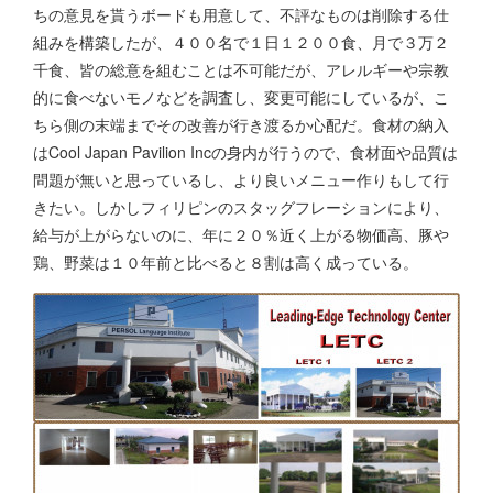
ちの意見を貰うボードも用意して、不評なものは削除する仕
組みを構築したが、４００名で１日１２００食、月で３万２
千食、皆の総意を組むことは不可能だが、アレルギーや宗教
的に食べないモノなどを調査し、変更可能にしているが、こ
ちら側の末端までその改善が行き渡るか心配だ。食材の納入
はCool Japan Pavilion Incの身内が行うので、食材面や品質は
問題が無いと思っているし、より良いメニュー作りもして行
きたい。しかしフィリピンのスタッグフレーションにより、
給与が上がらないのに、年に２０％近く上がる物価高、豚や
鶏、野菜は１０年前と比べると８割は高く成っている。