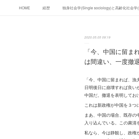
HOME
経歴
独身社会学(Single sociology)と高齢化社会
政治学。政治基礎から世界を見て、フ
2020.05.05 09:19
フィリピンマンションは買うべきでは無い理由は全てここにあ
「今、中国に留ま
未来２１００
は間違い、一度撤
「今、中国に留まれば、漁
日明後日に崩壊すれば良い
中国だ。撤退を表明してお
これは新政権が中国を３つ
まあ、中国の場合、既存の
入り込んでいる。この粛清
私なら、今は静観し、政権