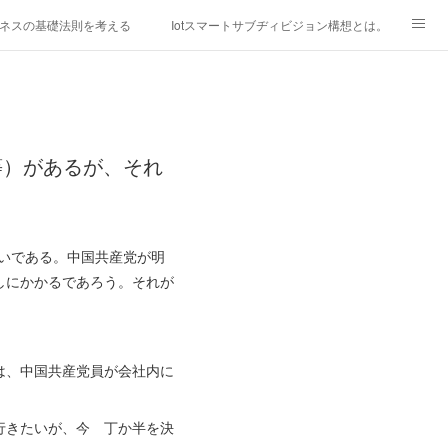
ネスの基礎法則を考える
Iotスマートサブヂィビジョン構想とは。
研究所
「心神の夢想２０２０」
フィリピン経済談義
ファッションを考える
漫画
等）があるが、それ
mebaownd.com/
いである。中国共産党が明
しにかかるであろう。それが
。
は、中国共産党員が会社内に
行きたいが、今 丁か半を決