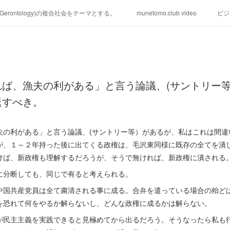
学(Gerontology)の複合社会をテーマとする。
munetomo.club video
ビジ
ィリピンの未来を見る。
移動出来て、工場で作る建物。
未来２１００
る。
海外生活の掟
フィリピンの問題点
フィリピンの歴史
れば、漁夫の利がある」と言う論議、(サントリー
研究所他のアイデア
マニラ男の手料理 総集編
https://globalclub.a
退すべき。
夫の利がある」と言う論議、(サントリー等）があるが、私はこれは間違
が、１～２年持った後に出てくる政権は、毛沢東同様に既存の全てを潰
けば、新政権も理解するだろうが、そうで無ければ、新政権に潰される
に分断しても、同じで有ると考えられる。
中国共産党員は全て粛清される事に成る。合弁を遣っている場合の殆ど
を恐れて何をやるか解らないし、どんな政権に成るかは解らない。
が民主主義を実践できると見極めてから出るだろう。そうなったら私も