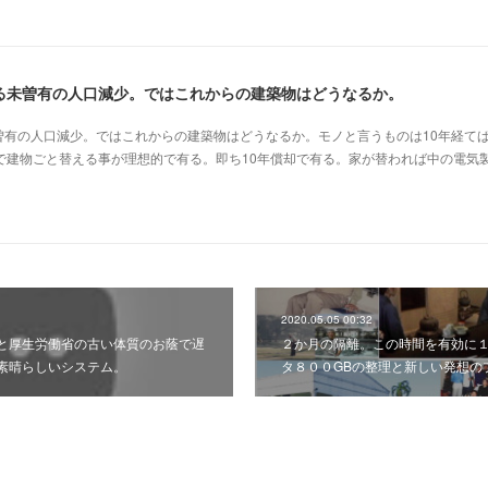
る未曽有の人口減少。ではこれからの建築物はどうなるか。
曽有の人口減少。ではこれからの建築物はどうなるか。モノと言うものは10年経て
で建物ごと替える事が理想的で有る。即ち10年償却で有る。家が替われば中の電気
2020.05.05 00:32
と厚生労働省の古い体質のお蔭で遅
２か月の隔離。この時間を有効に
素晴らしいシステム。
タ８００GBの整理と新しい発想の