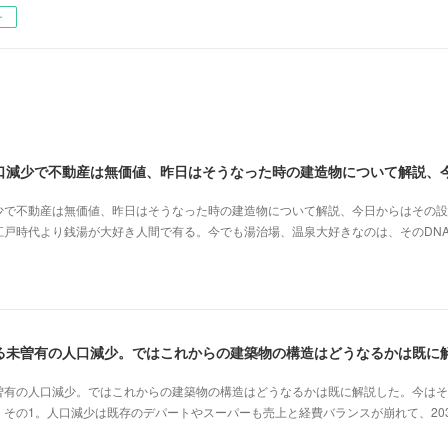
ー
少で不動産は無価値、昨日はそうなった時の建造物について解説、今日からはその設
江戸時代より銭湯が大好き人間で有る。今でも湯治場、温泉大好きなのは、そのDN
曽有の人口減少。ではこれからの建築物の構造はどうなるかは既に解説した。今はそ
その1。人口減少は既存のデパートやスーパーも売上と経費バランスが崩れて、20