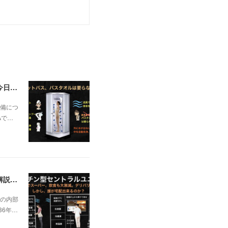
一昨日の解説で未曽有の人口減少で不動産は無価値、昨日はそうなった時の建造物について解説、今日からはその設備について解説をして行く。
備につ
Aで…
日本の不動産を無価値にする未曽有の人口減少。ではこれからの建築物の構造はどうなるかは既に解説した。今はその内部の内容。その1
の内部
36年…