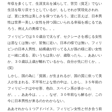
年収を多くして、生涯支出を減らして、苦労（貧乏）でない
生活を取り戻そうとしているが、もしそれが実現化されれ
ば、更に女性は美しさを保つであろう。逆に言えば、日本男
性は世界一美しい女性を持つ国にいられる幸福を感じるであ
ろう。例え人の奥様でも。。。
フィリピンでは５０歳台で太らず、セクシーさを感じる女性
は居なくは無いが、皆無に近い。日本の様では無い。フィリ
ピンの日本人男性、結構歳が行ってる人が孫の様に若い女性
と一緒に成る、若いうちは良いが、歳取ったら。。ああいい
か、３０歳以上歳が離れているから、自分が先に行くか。。
(笑)
しかし、国の為に「貧困」が生まれるが、国の質に依って美
人が生まれる。不平等だよな世の中は。しかし、３５年前の
フィリピ―ナはやせ形、色白、スペイン系が多かった
が。。。ああ今は。。。。なぜ、３０年前なら解るが、この
今に日本男性が来るのかわからない。
ああそれから１つアドバイス。フィリピン女性と付き合う前