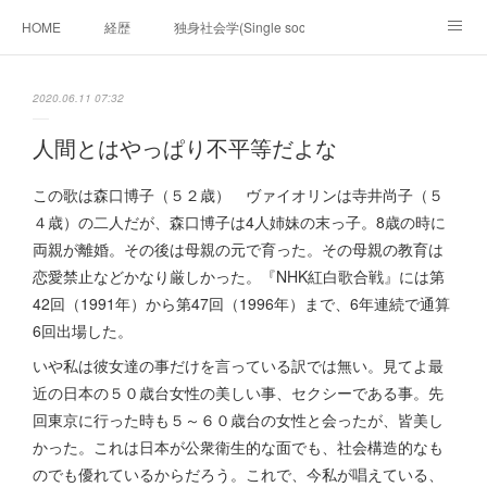
HOME
経歴
独身社会学(Single sociology)と高齢化社会学(Ger
munetomo.club video
ビジネスの基礎法則を考える
2020.06.11 07:32
Iotスマートサブヂィビジョン構想とは。
政治学。政治基礎から世界を見て、フィリピンの未来
人間とはやっぱり不平等だよな
移動出来て、工場で作る建物。
未来２１００研究所
この歌は森口博子（５２歳） ヴァイオリンは寺井尚子（５
４歳）の二人だが、森口博子は4人姉妹の末っ子。8歳の時に
「心神の夢想２０２０」
フィリピンマンションは買うべきでは無い理由は全て
海外生活の掟
両親が離婚。その後は母親の元で育った。その母親の教育は
恋愛禁止などかなり厳しかった。『NHK紅白歌合戦』には第
フィリピンの問題点
フィリピンの歴史
42回（1991年）から第47回（1996年）まで、6年連続で通算
6回出場した。
フィリピン経済談義
ファッションを考える
漫画
いや私は彼女達の事だけを言っている訳では無い。見てよ最
近の日本の５０歳台女性の美しい事、セクシーである事。先
未来２１００研究所他のアイデア
マニラ男の手料理 総集編
回東京に行った時も５～６０歳台の女性と会ったが、皆美し
かった。これは日本が公衆衛生的な面でも、社会構造的なも
https://globalclub.amebaownd.com/
のでも優れているからだろう。これで、今私が唱えている、