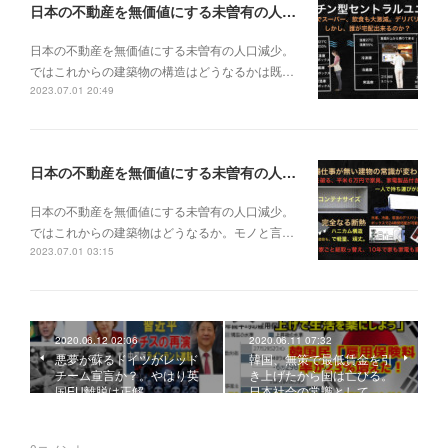
日本の不動産を無価値にする未曽有の人口減少。ではこれからの建築物の構造はどうなるかは既に解説した。今はその内部の内容。その1
日本の不動産を無価値にする未曽有の人口減少。
ではこれからの建築物の構造はどうなるかは既…
2023.07.01 20:49
日本の不動産を無価値にする未曽有の人口減少。ではこれからの建築物はどうなるか。
日本の不動産を無価値にする未曽有の人口減少。
ではこれからの建築物はどうなるか。モノと言…
2023.07.01 03:15
2020.06.12 02:06
2020.06.11 07:32
悪夢が蘇るドイツがレッド
韓国、無策で最低賃金を引
チーム宣言か？。やはり英
き上げたから国は亡びる。
国EU離脱は正解。
日本社会の常識として、…