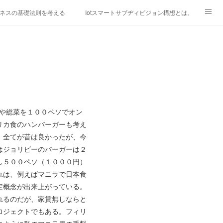
ネスの基礎法則を考える
Iotスマートサブヂィビジョン構想とは。
研究所
「心神の夢想２０２０」
フィリピン経済談義
ファッションを考える
漫画
mebaownd.com/
や総菜を１００ペソでオン
リカ食のハンバーガーも考え
、全てが昔は良かったが、今
はジョリビーのバーガーは２
し５００ペソ（１０００円）
れは、例えばマニラで日本食
定概念が出来上がっている。
れるのだが、家賃無しならと
ロジェクトでもある。フィリ