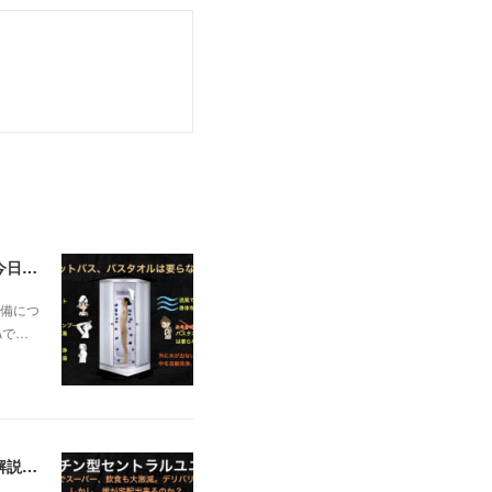
一昨日の解説で未曽有の人口減少で不動産は無価値、昨日はそうなった時の建造物について解説、今日からはその設備について解説をして行く。
備につ
Aで…
日本の不動産を無価値にする未曽有の人口減少。ではこれからの建築物の構造はどうなるかは既に解説した。今はその内部の内容。その1