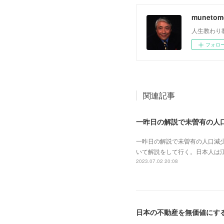
muneto
人生教わり
フォロ
関連記事
一昨日の解説で未曽有の人口減
いて解説をして行く。日本人は
2023.07.02 20:08