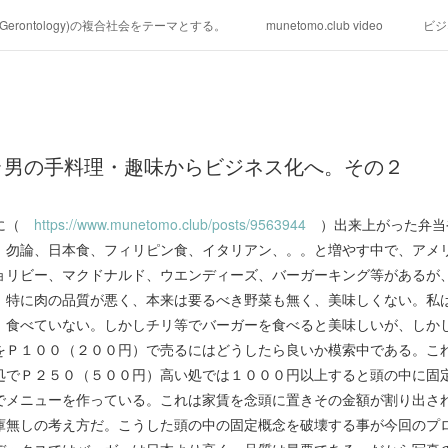
学(Gerontology)の複合社会をテーマとする。
munetomo.club video
ビジ
ィリピンの未来を見る。
移動出来て、工場で作る建物。
未来２１００
る。
海外生活の掟
フィリピンの問題点
フィリピンの歴史
ラ男の手料理・趣味からビジネス化へ。その２
研究所他のアイデア
マニラ男の手料理 総集編
https://globalclub.a
うに（
https://www.munetomo.club/posts/9563944
）出来上がった弁当
、勿論、日本食、フィリピン食、イタリアン、。。と増やす中で、アメ
ョリビー、マクドナルド、ウエンディーズ、バーガーキング等があるが
、特に肉の品質が悪く、本来は要るべき野菜も無く、美味しくない。私
、食べていない。しかしチリ等でバーガーを食べると美味しいが、しか
をＰ１００（２００円）で売るにはどうしたら良いか模索中である。こ
処でＰ２５０（５００円）高い処では１０００円以上すると頭の中に固
でメニューを作っている。これは家賃を念頭に置きその金額が割り出さ
庫無しの考え方だ。こうした頭の中の固定概念を破壊する事が今回のプ