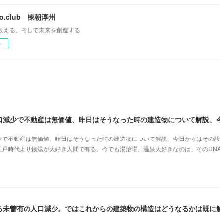
mo.club 棟朝淳州
教える。そして未来を創造する
ー
少で不動産は無価値、昨日はそうなった時の建造物について解説、今日からはその設
江戸時代より銭湯が大好き人間で有る。今でも湯治場、温泉大好きなのは、そのDN