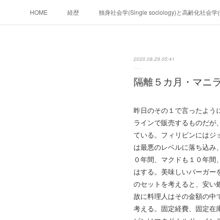
HOME
経歴
独身社会学(Single sociology)と高齢化社会
政治学。政治基礎から世界を見て、フ
2020.08.29 05:41
フィリピンマンションは買うべきでは無い理由は全てここにあ
隔離５カ月・マニ
未来２１００
昨日のその１で言ったよ
ラインで販売するものだが
ている。フィリピンにはジ
は最悪のレベルに落ち込み
０年間、マクドも１０年間
はする。美味しいバーガー
のセットを考えると、安い
故に料理人はその金額の中
考える。固定経費、固定在