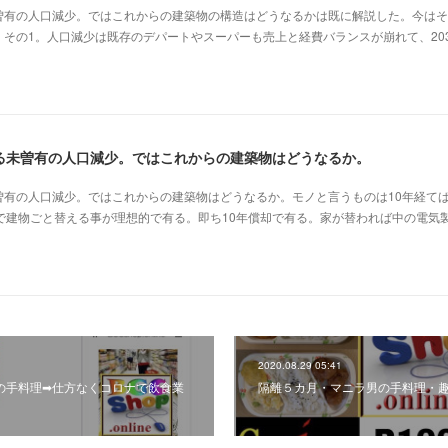
曽有の人口減少。ではこれからの建築物の構造はどうなるかは既に解説した。今はそ
その1。人口減少は既存のデパートやスーパーも売上と経費バランスが崩れて、20
る未曽有の人口減少。ではこれからの建築物はどうなるか。
曽有の人口減少。ではこれからの建築物はどうなるか。モノと言うものは10年経て
で建物ごと替える事が理想的で有る。即ち10年償却で有る。家が替われば中の電気
2020.08.29 05:41
の手料理➡仕方なくコロナで飲食業
隔離５カ月・マニラ男の手料理・