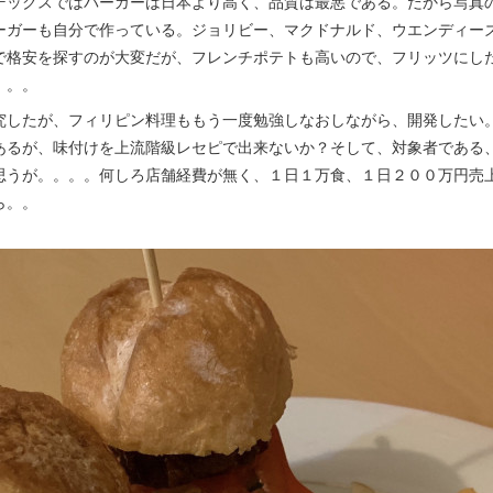
デックスではバーガーは日本より高く、品質は最悪である。だから写真
ーガーも自分で作っている。ジョリビー、マクドナルド、ウエンディー
で格安を探すのが大変だが、フレンチポテトも高いので、フリッツにし
。。。
究したが、フィリピン料理ももう一度勉強しなおしながら、開発したい
あるが、味付けを上流階級レセピで出来ないか？そして、対象者である
思うが。。。。何しろ店舗経費が無く、１日１万食、１日２００万円売
ら。。