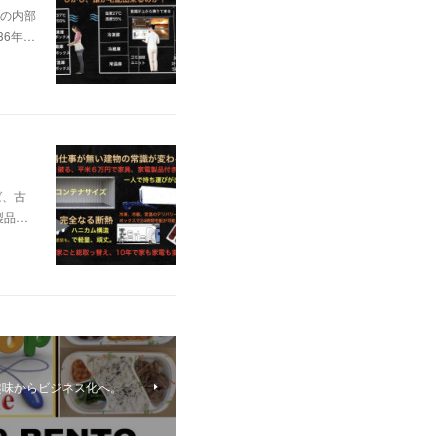
の内部
36年…
ば、古
製品…
趣味からビジネス化へ。