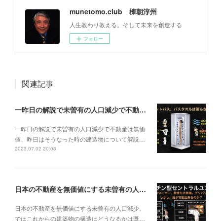
munetomo.club 棟朝淳州
人生教わり教える。そして未来を創造する
フォロー
関連記事
一昨日の解説で未曽有の人口減少で不動産は無価値、昨日はそうなった時の建造物について解説、今日からはその設備について解説をして行く。
一昨日の解説で未曽有の人口減少で不動産は無価
値、昨日はそうなった時の建造物について解説…
2023.07.02 20:08
日本の不動産を無価値にする未曽有の人口減少。ではこれからの建築物の構造はどうなるかは既に解説した。今はその内部の内容。その1
日本の不動産を無価値にする未曽有の人口減少。
ではこれからの建築物の構造はどうなるかは既…