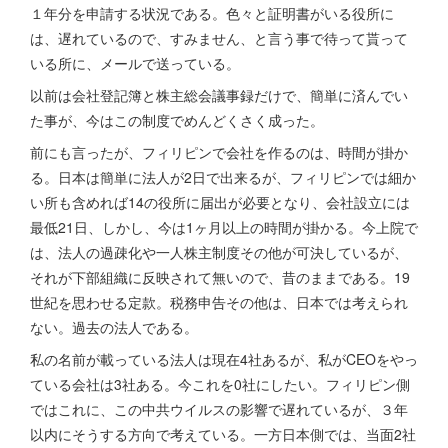
１年分を申請する状況である。色々と証明書がいる役所に
は、遅れているので、すみません、と言う事で待って貰って
いる所に、メールで送っている。
以前は会社登記簿と株主総会議事録だけで、簡単に済んでい
た事が、今はこの制度でめんどくさく成った。
前にも言ったが、フィリピンで会社を作るのは、時間が掛か
る。日本は簡単に法人が2日で出来るが、フィリピンでは細か
い所も含めれば14の役所に届出が必要となり、会社設立には
最低21日、しかし、今は1ヶ月以上の時間が掛かる。今上院で
は、法人の過疎化や一人株主制度その他が可決しているが、
それが下部組織に反映されて無いので、昔のままである。19
世紀を思わせる定款。税務申告その他は、日本では考えられ
ない。過去の法人である。
私の名前が載っている法人は現在4社あるが、私がCEOをやっ
ている会社は3社ある。今これを0社にしたい。フィリピン側
ではこれに、この中共ウイルスの影響で遅れているが、３年
以内にそうする方向で考えている。一方日本側では、当面2社