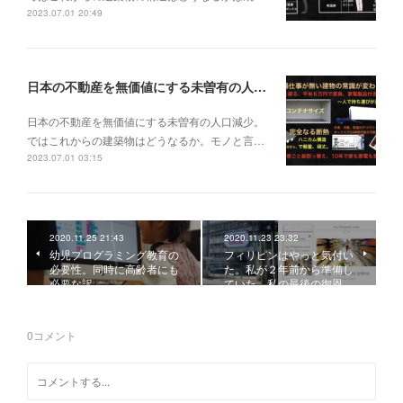
2023.07.01 20:49
日本の不動産を無価値にする未曽有の人口減少。ではこれからの建築物はどうなるか。
日本の不動産を無価値にする未曽有の人口減少。
ではこれからの建築物はどうなるか。モノと言…
2023.07.01 03:15
2020.11.25 21:43
2020.11.23 23:32
幼児プログラミング教育の
フィリピンはやっと気付い
必要性。同時に高齢者にも
た。私が２年前から準備し
必要な訳。
ていた。私の最後の御恩…
0
コメント