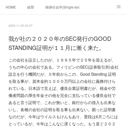
HOME
経歴
独身社会学(Single sociology)と高齢化社会学(Ger
munetomo.club video
ビジネスの基礎法則を考える
2020.11.25 00:37
Iotスマートサブヂィビジョン構想とは。
政治学。政治基礎から世界を見て、フィリピンの未来
我が社の２０２０年のSEC発行のGOOD
STANDING証明が１１月に漸く来た。
移動出来て、工場で作る建物。
未来２１００研究所
この会社を設立したのが、１９９５年で２５年を迎えるが、
「心神の夢想２０２０」
フィリピンマンションは買うべきでは無い理由は全て
海外生活の掟
うちの中心の会社である。フィリピンのSEC(証券取引所)会社
設立を行う機関だが、５年前からこの、Good Standing 証明
フィリピンの問題点
フィリピンの歴史
を取る事が、資本金約１０００万円以上の会社に義務付けら
れている。日本語で言えば、優良企業証明書だが、税金や労
フィリピン経済談義
ファッションを考える
漫画
働者問題の厚生年金その他を完全に支払っている優良会社で
あると言う証明で、これが無いと、銀行からの借入も出来な
未来２１００研究所他のアイデア
マニラ男の手料理 総集編
いし、各種の会社の証明を取る事も出来ない。困った証明書
なのだが、今年はウイルスもけんもあり、普段は6月ごろには
https://globalclub.amebaownd.com/
とっているが、今年はこんなに遅くなった。もう直ぐ２０２