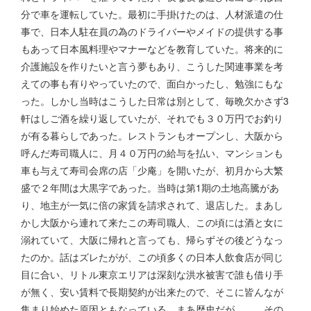
分で車を運転していた。最初に手掛けたのは、人材派遣の仕
事で、日本人駐在員の為のドライバーやメイドの提供する事
もあって日本風料理やマナーなどを教育していた。将来的に
介護施設を作りたいと言う夢もあり、こうした関連事業を考
えての事も有りやっていたので、面白かったし、勉強にもな
った。しかし当時はこうした日常は別として、毎晩欠かさず3
軒はしご酒を繰り返していたが、それでも３０万円でお釣り
が有る暮らしであった。レストランもオープンし、大阪から
呼んだ寿司職人に、月４０万円の給与を払い、マンションも
車も与えて寿司会席の店「少庵」を開いたが、初月から大繁
盛で２年間は大黒字であった。当時は第1期の土地高騰があ
り、地主が一気に倍の家賃を請求されて、退店した。まあし
かし大阪から連れて来たこの寿司職人、この頃には酒と女に
溺れていて、大阪に帰れと言っても、帰らずその後どうなっ
たのか。話はズレたがが、この頃多くの日本人飲食店が同じ
目に合い、リトル東京エリアは深刻な洪水被害で誰も借り手
が無く、安い賃料で長期契約が出来たので、そこに皆んなが
集まり始めた原因ともなっている。まあ歴史だが。。。その