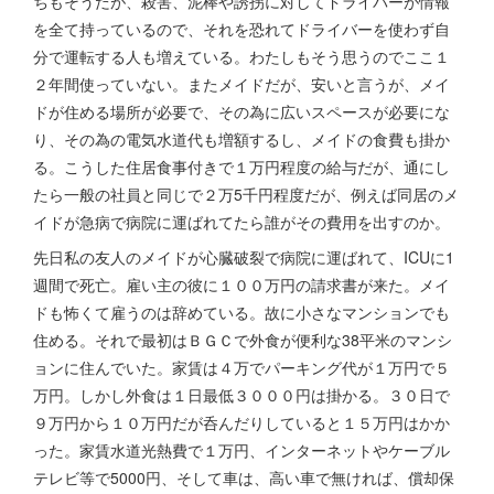
ちもそうだが、殺害、泥棒や誘拐に対してドライバーが情報
を全て持っているので、それを恐れてドライバーを使わず自
分で運転する人も増えている。わたしもそう思うのでここ１
２年間使っていない。またメイドだが、安いと言うが、メイ
ドが住める場所が必要で、その為に広いスペースが必要にな
り、その為の電気水道代も増額するし、メイドの食費も掛か
る。こうした住居食事付きで１万円程度の給与だが、通にし
たら一般の社員と同じで２万5千円程度だが、例えば同居のメ
イドが急病で病院に運ばれてたら誰がその費用を出すのか。
先日私の友人のメイドが心臓破裂で病院に運ばれて、ICUに1
週間で死亡。雇い主の彼に１００万円の請求書が来た。メイ
ドも怖くて雇うのは辞めている。故に小さなマンションでも
住める。それで最初はＢＧＣで外食が便利な38平米のマンシ
ョンに住んでいた。家賃は４万でパーキング代が１万円で５
万円。しかし外食は１日最低３０００円は掛かる。３０日で
９万円から１０万円だが呑んだりしていると１５万円はかか
った。家賃水道光熱費で１万円、インターネットやケーブル
テレビ等で5000円、そして車は、高い車で無ければ、償却保