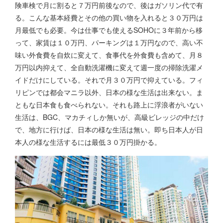
険車検で月に割ると７万円前後なので、後はガソリン代で有
る。こんな基本経費とその他の買い物を入れると３０万円は
月最低でも必要。今は仕事でも使えるSOHOに３年前から移
って、家賃は１０万円、パーキングは１万円なので、高い不
味い外食費を自炊に変えて、食事代を外食費も含めて、月８
万円以内抑えて、全自動洗濯機に変えて週一度の掃除洗濯メ
イドだけにしている。それで月３０万円で抑えている。フィ
リピンでは都会マニラ以外、日本の様な生活は出来ない。ま
ともな日本食も食べられない。それも路上に浮浪者がいない
生活は、BGC、マカチィしか無いが、高級ビレッジの中だけ
で、地方に行けば、日本の様な生活は無い。即ち日本人が日
本人の様な生活するには最低３０万円掛かる。