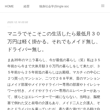
HOME
経歴
独身社会学(Single sociology)と高齢化社会学(Ger
munetomo.club video
ビジネスの基礎法則を考える
2020.12.16 03:00
Iotスマートサブヂィビジョン構想とは。
政治学。政治基礎から世界を見て、フィリピンの未来
マニラでそこそこの生活したら最低月３０
万円は軽く掛かる。それでもメイド無し、
移動出来て、工場で作る建物。
未来２１００研究所
ドライバー無し。
「心神の夢想２０２０」
フィリピンマンションは買うべきでは無い理由は全て
海外生活の掟
まあ35年のマニラ暮らし、今が最低の暮らし（笑）私は３５
年前から今まで大体月額３０万円の暮らしをして来たが、３
フィリピンの問題点
フィリピンの歴史
５年前から２５年前迄の暮らしはお殿様。マカチィの中心に
２つ買ったマンション、二つで２６８平米、昔のマンション
フィリピン経済談義
ファッションを考える
漫画
はメイド部屋やメイドやドライバー専用の部屋やトイレシャ
ワーが付き、メイドやドライバー専用のエレベーターがあっ
未来２１００研究所他のアイデア
マニラ男の手料理 総集編
て、彼らとはエレベーターで一緒にならない。当時は、脳梗
https://globalclub.amebaownd.com/
塞で倒れた父と叔母の介護もあり、メイド二人と介護人、そ
れとドライバーを雇っていたが、夜な夜な遊びに出る時は自