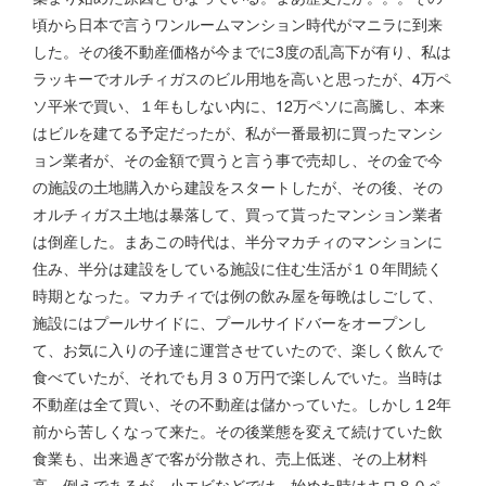
頃から日本で言うワンルームマンション時代がマニラに到来
した。その後不動産価格が今までに3度の乱高下が有り、私は
ラッキーでオルチィガスのビル用地を高いと思ったが、4万ペ
ソ平米で買い、１年もしない内に、12万ペソに高騰し、本来
はビルを建てる予定だったが、私が一番最初に買ったマンシ
ョン業者が、その金額で買うと言う事で売却し、その金で今
の施設の土地購入から建設をスタートしたが、その後、その
オルチィガス土地は暴落して、買って貰ったマンション業者
は倒産した。まあこの時代は、半分マカチィのマンションに
住み、半分は建設をしている施設に住む生活が１０年間続く
時期となった。マカチィでは例の飲み屋を毎晩はしごして、
施設にはプールサイドに、プールサイドバーをオープンし
て、お気に入りの子達に運営させていたので、楽しく飲んで
食べていたが、それでも月３０万円で楽しんでいた。当時は
不動産は全て買い、その不動産は儲かっていた。しかし１2年
前から苦しくなって来た。その後業態を変えて続けていた飲
食業も、出来過ぎで客が分散され、売上低迷、その上材料
高、例えであるが、小エビなどでは、始めた時はキロ８０ペ