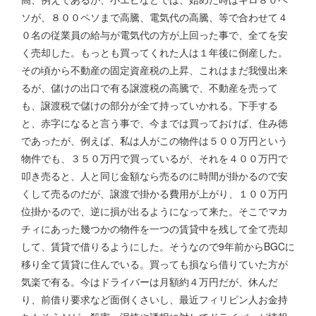
ソが、８００ペソまで高騰、電気代の高騰、等で合わせて４
０名の従業員の給与が電気代の方が上回った事で、全てを安
く売却した。もっとも買ってくれた人は１年後に倒産した。
その頃から不動産の固定資産税の上昇、これはまだ我慢出来
るが、儲けの出口で有る譲渡税の高騰で、不動産を売って
も、譲渡税で儲けの部分が全て持っていかれる。下手する
と、赤字になると言う事で、今までは買っておけば、住み徳
であったが、例えば、私は人がこの物件は５００万円という
物件でも、３５０万円で買っているが、それを４００万円で
叩き売ると、人と同じ金額なら売るのに時間が掛かるので安
くして売るのだが、譲渡で掛かる費用が上がり、１００万円
位掛かるので、逆に損が出るようになって来た。そこでマカ
チィにあった幾つかの物件を一つの賃貸中を残して全て売却
して、賃貸で借りるようにした。そうなので9年前からBGCに
移り全て賃貸に住んでいる。買っても損なら借りていた方が
気楽で有る。今はドライバーは月額約４万円だが、休んだ
り、前借り要求など面倒くさいし、最近フィリピン人お金持