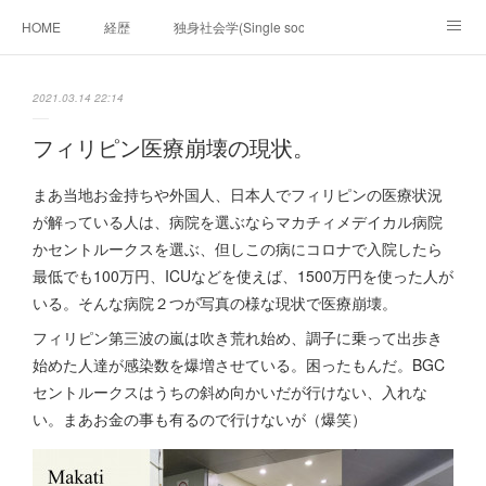
HOME
経歴
独身社会学(Single sociology)と高齢化社会学(Ger
munetomo.club video
ビジネスの基礎法則を考える
2021.03.14 22:14
Iotスマートサブヂィビジョン構想とは。
政治学。政治基礎から世界を見て、フィリピンの未来
フィリピン医療崩壊の現状。
移動出来て、工場で作る建物。
未来２１００研究所
まあ当地お金持ちや外国人、日本人でフィリピンの医療状況
が解っている人は、病院を選ぶならマカチィメデイカル病院
「心神の夢想２０２０」
フィリピンマンションは買うべきでは無い理由は全て
海外生活の掟
かセントルークスを選ぶ、但しこの病にコロナで入院したら
最低でも100万円、ICUなどを使えば、1500万円を使った人が
フィリピンの問題点
フィリピンの歴史
いる。そんな病院２つが写真の様な現状で医療崩壊。
フィリピン第三波の嵐は吹き荒れ始め、調子に乗って出歩き
フィリピン経済談義
ファッションを考える
漫画
始めた人達が感染数を爆増させている。困ったもんだ。BGC
セントルークスはうちの斜め向かいだが行けない、入れな
未来２１００研究所他のアイデア
マニラ男の手料理 総集編
い。まあお金の事も有るので行けないが（爆笑）
https://globalclub.amebaownd.com/