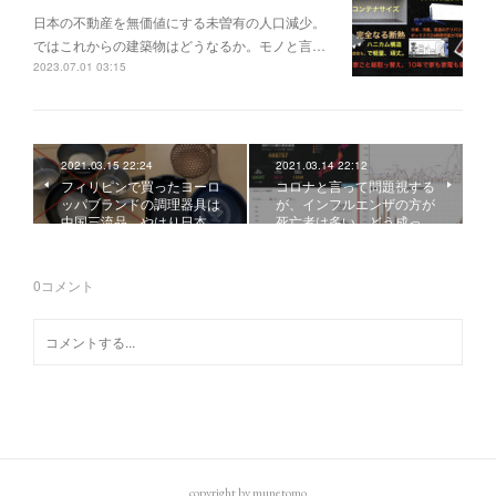
日本の不動産を無価値にする未曽有の人口減少。
ではこれからの建築物はどうなるか。モノと言…
2023.07.01 03:15
2021.03.15 22:24
2021.03.14 22:12
フィリピンで買ったヨーロ
コロナと言って問題視する
ッパブランドの調理器具は
が、インフルエンザの方が
中国三流品、やはり日本…
死亡者は多い。どう成っ…
0
コメント
copyright by munetomo