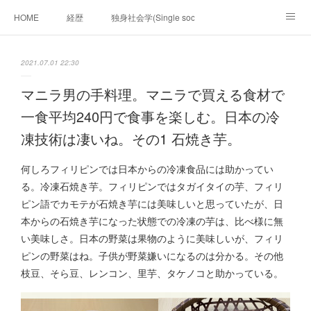
HOME
経歴
独身社会学(Single sociology)と高齢化社会学(Ger
munetomo.club video
ビジネスの基礎法則を考える
2021.07.01 22:30
Iotスマートサブヂィビジョン構想とは。
政治学。政治基礎から世界を見て、フィリピンの未来
マニラ男の手料理。マニラで買える食材で
一食平均240円で食事を楽しむ。日本の冷
移動出来て、工場で作る建物。
未来２１００研究所
凍技術は凄いね。その1 石焼き芋。
「心神の夢想２０２０」
フィリピンマンションは買うべきでは無い理由は全て
海外生活の掟
何しろフィリピンでは日本からの冷凍食品には助かってい
る。冷凍石焼き芋。フィリピンではタガイタイの芋、フィリ
フィリピンの問題点
フィリピンの歴史
ピン語でカモテが石焼き芋には美味しいと思っていたが、日
本からの石焼き芋になった状態での冷凍の芋は、比べ様に無
フィリピン経済談義
ファッションを考える
漫画
い美味しさ。日本の野菜は果物のように美味しいが、フィリ
ピンの野菜はね。子供が野菜嫌いになるのは分かる。その他
未来２１００研究所他のアイデア
マニラ男の手料理 総集編
枝豆、そら豆、レンコン、里芋、タケノコと助かっている。
https://globalclub.amebaownd.com/