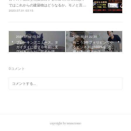
ではこれからの建築物はどうなるか。モノと言…
2023.07.01 03:15
2021.07.02 02:30
2021.07.01 22:30
ブレーキングニュース。タ
向こう3年フィリピンでや
ガイタイには２０年前に支
るビジネスは100%徒労に
店があったが、辞めた理…
終わる。何故か？
0
コメント
copyright by munetomo