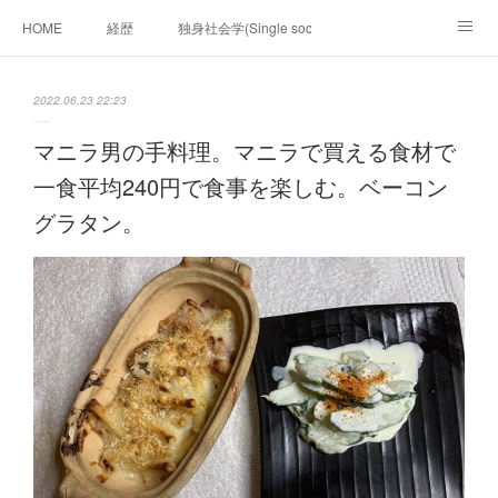
HOME
経歴
独身社会学(Single sociology)と高齢化社会学(Ger
munetomo.club video
ビジネスの基礎法則を考える
2022.06.23 22:23
Iotスマートサブヂィビジョン構想とは。
政治学。政治基礎から世界を見て、フィリピンの未来
マニラ男の手料理。マニラで買える食材で
一食平均240円で食事を楽しむ。ベーコン
移動出来て、工場で作る建物。
未来２１００研究所
グラタン。
「心神の夢想２０２０」
フィリピンマンションは買うべきでは無い理由は全て
海外生活の掟
フィリピンの問題点
フィリピンの歴史
フィリピン経済談義
ファッションを考える
漫画
未来２１００研究所他のアイデア
マニラ男の手料理 総集編
https://globalclub.amebaownd.com/