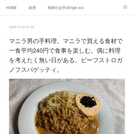
HOME
経歴
独身社会学(Single sociology)と高齢化社会学(Ger
munetomo.club video
ビジネスの基礎法則を考える
2022.07.20 21:42
Iotスマートサブヂィビジョン構想とは。
政治学。政治基礎から世界を見て、フィリピンの未来
マニラ男の手料理。マニラで買える食材で
一食平均240円で食事を楽しむ。偶に料理
移動出来て、工場で作る建物。
未来２１００研究所
を考えたく無い日がある。ビーフストロガ
「心神の夢想２０２０」
フィリピンマンションは買うべきでは無い理由は全て
海外生活の掟
ノフスパゲッティ。
フィリピンの問題点
フィリピンの歴史
フィリピン経済談義
ファッションを考える
漫画
未来２１００研究所他のアイデア
マニラ男の手料理 総集編
https://globalclub.amebaownd.com/