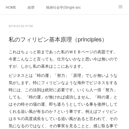
HOME
経歴
独身社会学(Single sociology)と高齢化社会学(Ger
munetomo.club video
ビジネスの基礎法則を考える
2018.03.02 07:58
Iotスマートサブヂィビジョン構想とは。
政治学。政治基礎から世界を見て、フィリピンの未来
私のフィリピン基本原理（principles）
移動出来て、工場で作る建物。
未来２１００研究所
これはちょっと前まであった私のＷＥＢページの表題です。
今更こんなこと言っても、仕方ないかなと思い今は無いので
「心神の夢想２０２０」
フィリピンマンションは買うべきでは無い理由は全て
海外生活の掟
すが、しかし私の基本はここにあります。
ビジネスとは「時の運」「努力」「原理」でしか無いような
フィリピンの問題点
フィリピンの歴史
気がします。特にフィリピンなような海外でビジネスをする
時には、この法則は絶対に必要です。いくら人一倍「努力」
フィリピン経済談義
ファッションを考える
漫画
しても、「時の運」が無ければ成功しません。「時の運」と
はその時その場の運、即ち遣ろうとしている事を後押しして
未来２１００研究所他のアイデア
マニラ男の手料理 総集編
くれる追い風が有るのか？という事です。例えばフィリピン
は６％の高度成長をしている追い風があると言われて、その
https://globalclub.amebaownd.com/
気になるのではなく、その事実を見ることと、感じ取る事で