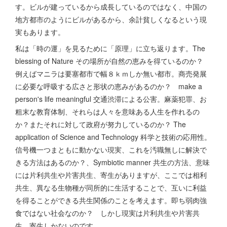
す。ビルが建っているから成長しているのではなく、中国の
地方都市のようにビルがあるから、余計貧しくなるという現
実もあります。
私は「時の運」を見るために「原理」に立ち返ります。The
blessing of Nature その場所が自然の恵みを得ているのか？
例えばマニラは要塞都市で幅８ｋｍしか無い都市。商売発展
に必要な呼吸する広さと形状の恵みがあるのか？ make a
person's life meaningful 交通渋滞による公害。麻薬犯罪、お
粗末な教育体制、それらは人々を意味ある人生を作れるの
か？またそれに対して政府が努力しているのか？ The
application of Science and Technology 科学と技術の応用性。
信号機一つまともに動かない現実、これを汚職無しに解決で
きる方法はあるのか？、Symbiotic manner 共生の方法、意味
には片利共生や片害共生、寄生がありますが、ここでは相利
共生、異なる生物種が同所的に生活することで、互いに利益
を得ることができる共生関係のことを考えます。即ち弱肉強
食ではない社会なのか？ しかし現実は片利共生や片害共
生、寄生しかないのです。