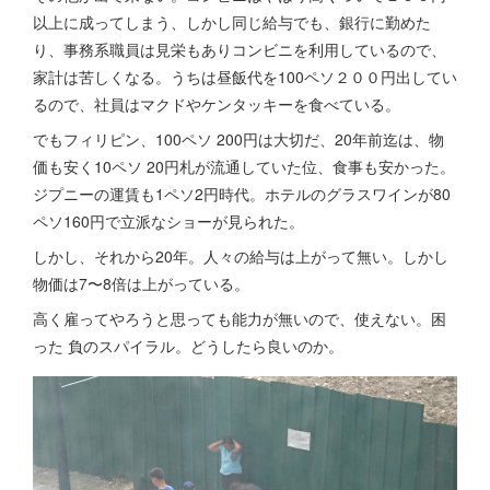
以上に成ってしまう、しかし同じ給与でも、銀行に勤めた
り、事務系職員は見栄もありコンビニを利用しているので、
家計は苦しくなる。うちは昼飯代を100ペソ２００円出してい
るので、社員はマクドやケンタッキーを食べている。
でもフィリピン、100ペソ 200円は大切だ、20年前迄は、物
価も安く10ペソ 20円札が流通していた位、食事も安かった。
ジプニーの運賃も1ペソ2円時代。ホテルのグラスワインが80
ペソ160円で立派なショーが見られた。
しかし、それから20年。人々の給与は上がって無い。しかし
物価は7〜8倍は上がっている。
高く雇ってやろうと思っても能力が無いので、使えない。困
った 負のスパイラル。どうしたら良いのか。