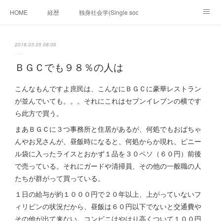
HOME
経歴
独身社会学(Single sociology)と高齢化社会学(Ger
munetomo.club video
ビジネスの基礎法則を考える
2018.03.05 08:06
Iotスマートサブヂィビジョン構想とは。
政治学。政治基礎から世界を見て、フィリピンの未来
ＢＧＣでも９８％の人は
移動出来て、工場で作る建物。
未来２１００研究所
こんなもんですよ庶民は、こんなにＢＧＣに豪華レストラン
が並んでいても。。。それにこれはセブンイレブンの横です
「心神の夢想２０２０」
フィリピンマンションは買うべきでは無い理由は全て
海外生活の掟
ら此方で買う。
まあＢＧＣに３つ事務所と住居があるが、何処でもおばちゃ
フィリピンの問題点
フィリピンの歴史
んやお兄さんが、昼飯時になると、何処からか現れ、ビニー
ル袋に入ったライスとおかず１品を３０ペソ（６０円）前後
フィリピン経済談義
ファッションを考える
漫画
で売っている。それにガードや清掃員、その他の一般職の人
たちが群がって買っている。
未来２１００研究所他のアイデア
マニラ男の手料理 総集編
１日の給与が約１０００円で２０年以上、上がっていないフ
https://globalclub.amebaownd.com/
ィリピンの状況だから、昼飯は６０円以下でないと交通費や
その他が出て来ない。コンビニはやはり高くついて１００円