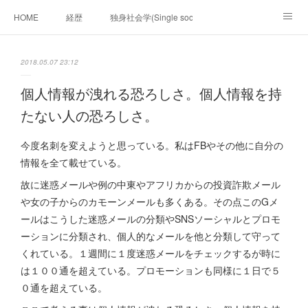
HOME
経歴
独身社会学(Single sociology)と高齢化社会学(Ger
munetomo.club video
ビジネスの基礎法則を考える
2018.05.07 23:12
Iotスマートサブヂィビジョン構想とは。
政治学。政治基礎から世界を見て、フィリピンの未来
個人情報が洩れる恐ろしさ。個人情報を持
たない人の恐ろしさ。
移動出来て、工場で作る建物。
未来２１００研究所
今度名刺を変えようと思っている。私はFBやその他に自分の
「心神の夢想２０２０」
フィリピンマンションは買うべきでは無い理由は全て
海外生活の掟
情報を全て載せている。
故に迷惑メールや例の中東やアフリカからの投資詐欺メール
フィリピンの問題点
フィリピンの歴史
や女の子からのカモーンメールも多くある。その点このGメ
ールはこうした迷惑メールの分類やSNSソーシャルとプロモ
フィリピン経済談義
ファッションを考える
漫画
ーションに分類され、個人的なメールを他と分類して守って
くれている。１週間に１度迷惑メールをチェックするが時に
未来２１００研究所他のアイデア
マニラ男の手料理 総集編
は１００通を超えている。プロモーションも同様に１日で５
https://globalclub.amebaownd.com/
０通を超えている。