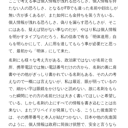
ここで考える事は個人情報が洩れる恐ろしさ。個人情報を持
たない人の恐ろしさ。となるがFBでも違った名前や顔出しが
無い方が多くあるが、また如何にも金持ちを装う方もいる。
個人情報が洩れる恐ろしさ。偽りを漏らす恐ろしさが、そこ
にはある。疑えば切がない事なのだが、やはり私は個人情報
を明かすタイプなのだろう。私の信条で有る「明体達用」自
らを明らかにして、人に用を達してもらう事が必要だと思っ
て、最初から「明体」にして来た。
名刺にも様々な考え方がある。政治家ではないが名前と住
所、携帯電話では無い電話番号だけの方から、名刺の裏に肩
書やその他がぎっしり書かれている名刺もある。その人の考
えなので一概には言えないが、私は最近、眼が弱っているの
で、細かい字は眼鏡をかけないと読めない。故に名刺をもら
った瞬間にその方の名前だけは大きく書いてほしいと希望し
ている。しかし名刺の上にすべての情報を書き込むことは出
来ない。またプリペイドが発展している、こうした後進国で
は、その携帯番号と本人が結びつかない。日本や他の先進国
のように、個人情報は政府に筒抜け状態で、安全と言うなら