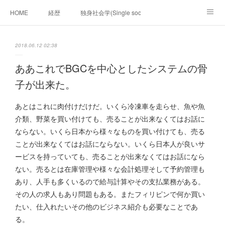
HOME
経歴
独身社会学(Single sociology)と高齢化社会学(Ger
munetomo.club video
ビジネスの基礎法則を考える
2018.06.12 02:38
Iotスマートサブヂィビジョン構想とは。
政治学。政治基礎から世界を見て、フィリピンの未来
ああこれでBGCを中心としたシステムの骨
子が出来た。
移動出来て、工場で作る建物。
未来２１００研究所
あとはこれに肉付けだけだ。いくら冷凍車を走らせ、魚や魚
「心神の夢想２０２０」
フィリピンマンションは買うべきでは無い理由は全て
海外生活の掟
介類、野菜を買い付けても、売ることが出来なくてはお話に
ならない。いくら日本から様々なものを買い付けても、売る
フィリピンの問題点
フィリピンの歴史
ことが出来なくてはお話にならない。いくら日本人が良いサ
ービスを持っていても、売ることが出来なくてはお話になら
フィリピン経済談義
ファッションを考える
漫画
ない。売るとは在庫管理や様々な会計処理そして予約管理も
あり、人手も多くいるので給与計算やその支払業務がある。
未来２１００研究所他のアイデア
マニラ男の手料理 総集編
その人の求人もあり問題もある。またフィリピンで何か買い
たい、仕入れたいその他のビジネス紹介も必要なことであ
https://globalclub.amebaownd.com/
る。