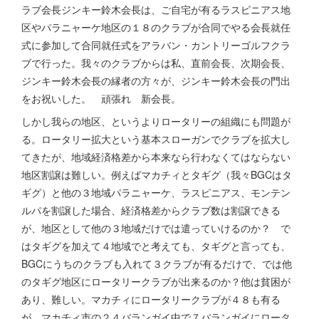
ラブ会長ジンキー鈴木会長は、ご自宅が有るラスピニアス地
区やパラニャーケ地区の１８のクラブが合同でやる会長就任
式に参加して合同就任式をアラバン・カントリーゴルフクラ
ブで行った。我々のクラブからは私、直前会長、次期会長、
ジンキー鈴木会長の縁者の方々が、ジンキー鈴木会長の門出
をお祝いした。 頑張れ 新会長。
しかし我らの地区、というよりロータリーの組織にも問題が
る。ロータリー拡大という基本スローガンでクラブを拡大し
てきたが、地域経済格差から本来なら行わなくてはならない
地区割譲は難しい。例えばマカチィとタギグ（我々BGCはタ
ギグ）と他の３地域パラニャーケ、ラスピニアス、モンテン
ルパを割譲した場合、経済格差からクラブ数は割譲できる
が、地区として他の３地域だけでは遣っていけるのか？ で
はタギグを加えて４地域でと考えても、タギグと言っても、
BGCにうちのクラブも入れて３クラブが有るだけで、では他
のタギグ地区にロータリークラブが出来るのか？他は貧困が
あり、難しい。マカチィにロータリークラブが４８も有る
が、マカチィ市の２４バランガイ中で７バランガイにロータ