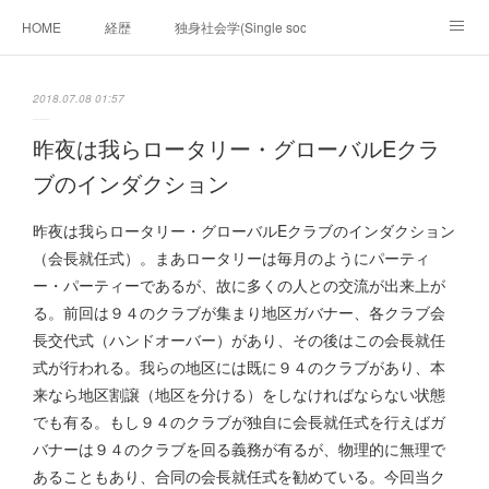
HOME
経歴
独身社会学(Single sociology)と高齢化社会学(Ger
munetomo.club video
ビジネスの基礎法則を考える
2018.07.08 01:57
Iotスマートサブヂィビジョン構想とは。
政治学。政治基礎から世界を見て、フィリピンの未来
昨夜は我らロータリー・グローバルEクラ
ブのインダクション
移動出来て、工場で作る建物。
未来２１００研究所
昨夜は我らロータリー・グローバルEクラブのインダクション
「心神の夢想２０２０」
フィリピンマンションは買うべきでは無い理由は全て
海外生活の掟
（会長就任式）。まあロータリーは毎月のようにパーティ
ー・パーティーであるが、故に多くの人との交流が出来上が
フィリピンの問題点
フィリピンの歴史
る。前回は９４のクラブが集まり地区ガバナー、各クラブ会
長交代式（ハンドオーバー）があり、その後はこの会長就任
フィリピン経済談義
ファッションを考える
漫画
式が行われる。我らの地区には既に９４のクラブがあり、本
来なら地区割譲（地区を分ける）をしなければならない状態
未来２１００研究所他のアイデア
マニラ男の手料理 総集編
でも有る。もし９４のクラブが独自に会長就任式を行えばガ
バナーは９４のクラブを回る義務が有るが、物理的に無理で
https://globalclub.amebaownd.com/
あることもあり、合同の会長就任式を勧めている。今回当ク