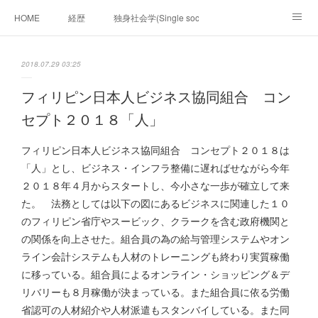
HOME
経歴
独身社会学(Single sociology)と高齢化社会学(Ger
munetomo.club video
ビジネスの基礎法則を考える
2018.07.29 03:25
Iotスマートサブヂィビジョン構想とは。
政治学。政治基礎から世界を見て、フィリピンの未来
フィリピン日本人ビジネス協同組合 コン
セプト２０１８「人」
移動出来て、工場で作る建物。
未来２１００研究所
フィリピン日本人ビジネス協同組合 コンセプト２０１８は
「心神の夢想２０２０」
フィリピンマンションは買うべきでは無い理由は全て
海外生活の掟
「人」とし、ビジネス・インフラ整備に遅ればせながら今年
２０１８年４月からスタートし、今小さな一歩が確立して来
フィリピンの問題点
フィリピンの歴史
た。 法務としては以下の図にあるビジネスに関連した１０
のフィリピン省庁やスービック、クラークを含む政府機関と
フィリピン経済談義
ファッションを考える
漫画
の関係を向上させた。組合員の為の給与管理システムやオン
ライン会計システムも人材のトレーニングも終わり実質稼働
未来２１００研究所他のアイデア
マニラ男の手料理 総集編
に移っている。組合員によるオンライン・ショッピング＆デ
リバリーも８月稼働が決まっている。また組合員に依る労働
https://globalclub.amebaownd.com/
省認可の人材紹介や人材派遣もスタンバイしている。また同