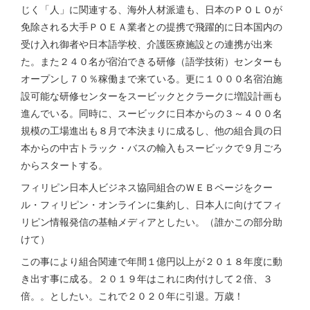
じく「人」に関連する、海外人材派遣も、日本のＰＯＬＯが
免除される大手ＰＯＥＡ業者との提携で飛躍的に日本国内の
受け入れ御者や日本語学校、介護医療施設との連携が出来
た。また２４０名が宿泊できる研修（語学技術）センターも
オープンし７０％稼働まで来ている。更に１０００名宿泊施
設可能な研修センターをスービックとクラークに増設計画も
進んでいる。同時に、スービックに日本からの３～４００名
規模の工場進出も８月で本決まりに成るし、他の組合員の日
本からの中古トラック・バスの輸入もスービックで９月ごろ
からスタートする。
フィリピン日本人ビジネス協同組合のＷＥＢページをクー
ル・フィリピン・オンラインに集約し、日本人に向けてフィ
リピン情報発信の基軸メディアとしたい。（誰かこの部分助
けて）
この事により組合関連で年間１億円以上が２０１８年度に動
き出す事に成る。２０１９年はこれに肉付けして２倍、３
倍。。としたい。これで２０２０年に引退。万歳！