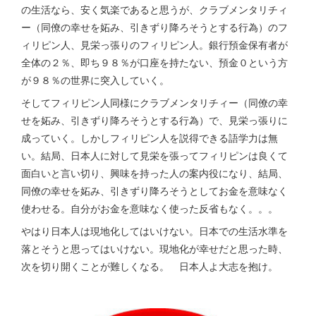
の生活なら、安く気楽であると思うが、クラブメンタリチィ
ー（同僚の幸せを妬み、引きずり降ろそうとする行為）のフ
ィリピン人、見栄っ張りのフィリピン人。銀行預金保有者が
全体の２％、即ち９８％が口座を持たない、預金０という方
が９８％の世界に突入していく。
そしてフィリピン人同様にクラブメンタリチィー（同僚の幸
せを妬み、引きずり降ろそうとする行為）で、見栄っ張りに
成っていく。しかしフィリピン人を説得できる語学力は無
い。結局、日本人に対して見栄を張ってフィリピンは良くて
面白いと言い切り、興味を持った人の案内役になり、結局、
同僚の幸せを妬み、引きずり降ろそうとしてお金を意味なく
使わせる。自分がお金を意味なく使った反省もなく。。。
やはり日本人は現地化してはいけない。日本での生活水準を
落とそうと思ってはいけない。現地化が幸せだと思った時、
次を切り開くことが難しくなる。 日本人よ大志を抱け。