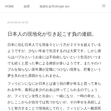
HOME
経歴
独身社会学(Single sociology)と高齢化社会学(Ger
munetomo.club video
ビジネスの基礎法則を考える
2018.08.04 00:35
Iotスマートサブヂィビジョン構想とは。
政治学。政治基礎から世界を見て、フィリピンの未来
日本人の現地化が引き起こす負の連鎖。
移動出来て、工場で作る建物。
未来２１００研究所
日本に住む日本人でも預金０という方が２０％を超えている
ようですが、少ない年金で生活するのは大変です。しかし彼
「心神の夢想２０２０」
フィリピンマンションは買うべきでは無い理由は全て
海外生活の掟
らはバブルというお金には不自由しないという生活がいつま
でも続くと思った事による挫折が多いようです。またそのバ
フィリピンの問題点
フィリピンの歴史
ブルを知らない若年層が定職につけない現実も、貯蓄という
夢を失わせた原因かもしれません。
フィリピン経済談義
ファッションを考える
漫画
フィリピンになにか日本とは違う別の夢が有ると思って来ら
れる中年。最初は多少のお金は持ってこられるのでしょう
未来２１００研究所他のアイデア
マニラ男の手料理 総集編
が、フィリピン女性と出会い、一緒になり、一時の幸せ。し
かしここからが自分では気づかないが、その幸せを永続しよ
https://globalclub.amebaownd.com/
うと努力することで現地化して行く。フィリピン人一般庶民