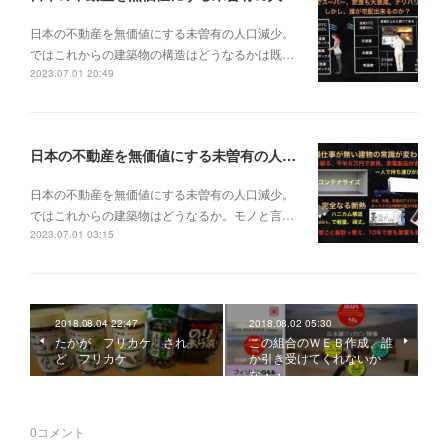
日本の不動産を無価値にする未曽有の人口減少。
ではこれからの建築物の構造はどうなるかは既…
2023.07.01 20:49
日本の不動産を無価値にする未曽有の人口減少。ではこれからの建築物はどうなるか。
日本の不動産を無価値にする未曽有の人口減少。
ではこれからの建築物はどうなるか。モノと言…
2023.07.01 03:15
2018.08.04 22:47
2018.08.02 05:30
たかが フリカケ され
この組合のＷＥＢ作成、誰
ど フリカケ
か引き受けてくれないか
な・・
0
コメント