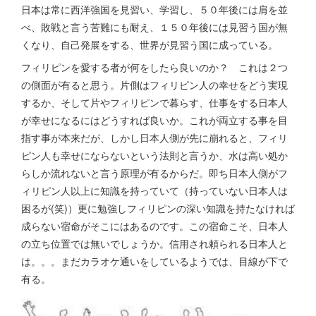
日本は常に西洋強国を見習い、学習し、５０年後には肩を並
べ、敗戦と言う苦難にも耐え、１５０年後には見習う国が無
くなり、自己発展をする、世界が見習う国に成っている。
フィリピンを愛する者が何をしたら良いのか？ これは２つ
の側面が有ると思う。片側はフィリピン人の幸せをどう実現
するか、そして片やフィリピンで暮らす、仕事をする日本人
が幸せになるにはどうすれば良いか。これが両立する事を目
指す事が本来だが、しかし日本人側が先に崩れると、フィリ
ピン人も幸せにならないという法則と言うか、水は高い処か
らしか流れないと言う原理が有るからだ。即ち日本人側がフ
ィリピン人以上に知識を持っていて（持っていない日本人は
困るが(笑)）更に勉強しフィリピンの深い知識を持たなければ
成らない宿命がそこにはあるのです。この宿命こそ、日本人
の立ち位置では無いでしょうか。信用され頼られる日本人と
は。。。まだカラオケ通いをしているようでは、目線が下で
有る。