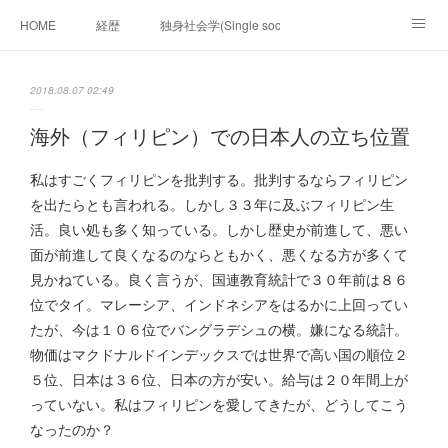
HOME
経歴
独身社会学(Single sociology)と高齢化社会学(Ger
munetomo.club video
ビジネスの基礎法則を考える
2018.08.07 02:49
Iotスマートサブヂィビジョン構想とは。
政治学。政治基礎から世界を見て、フィリピンの未来
海外（フィリピン）での日本人の立ち位置
移動出来て、工場で作る建物。
未来２１００研究所
私はすごくフィリピンを批判する。批判するならフィリピン
を出たらとも言われる。しかし３３年に及ぶフィリピン生
「心神の夢想２０２０」
フィリピンマンションは買うべきでは無い理由は全て
海外生活の掟
活。良い処も多く知っている。しかし歴史が前進して、悪い
面が前進して良くなるのならともかく、悪くなる方が多くて
フィリピンの問題点
フィリピンの歴史
見かねている。良く言うが、国連教育統計で３０年前は８６
位でタイ。マレーシア、インドネシアをはるかに上回ってい
フィリピン経済談義
ファッションを考える
漫画
たが、今は１０６位でバングラデシュの横。嫌になる統計。
物価はマクドナルドインデックスでは世界で高い国の順位２
未来２１００研究所他のアイデア
マニラ男の手料理 総集編
５位、日本は３６位、日本の方が安い。給与は２０年間上が
っていない。私はフィリピンを愛してきたが、どうしてこう
https://globalclub.amebaownd.com/
なったのか？