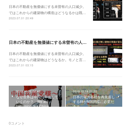
日本の不動産を無価値にする未曽有の人口減少。
ではこれからの建築物の構造はどうなるかは既…
2023.07.01 20:49
日本の不動産を無価値にする未曽有の人口減少。ではこれからの建築物はどうなるか。
日本の不動産を無価値にする未曽有の人口減少。
ではこれからの建築物はどうなるか。モノと言…
2023.07.01 03:15
2019.10.22 00:43
2019.10.19 21:22
なぜ世界は中国に平伏して
日本の電力各社を再見直し
いくのか？ We are
する時がN国同様に必要だ
becoming like China,
ろう。
0
コメント