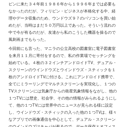
ピンに来た３４年前１９８６年から１９９６年までは必要も
なかったのだが、フィリピン・ビジネスが本格化する中、経
理やデータ収集のため、ウンドウズ９７のパソコンを買い始
めたが、当時はまだ５０万円以上であった。そういう流れの
中で今が有るのだが、友達から私のこうした機器を操るので
風刺画までもらった。
今回前にも言った、マニラの公立高校の図書室に電子図書室
を来月１１月に寄付をするので、私の作業場でセッチングを
始めている。４枚の３２インチアンドロイドTV、ヂュアル・
スクリーンのウインドウズとウインドウズ・スチィックを１
枚のアンドロイドTVに付ける。これにアンドロイド携帯で、
全てにミラーリングでマルチスクリーンを実現化し、１つの
TVスクリーンには気象庁からの衛星気象情報をながし、他の
１つTVには歴史、社会学、その他の情報がみられるようにし
て、他の１つTVには世界中のニュースが見られる様に設定
し、ウインドウズ・スチィックの入った他の１つTVは、様々
なアプリでの画像通信を中心として、ヂュアル・スクリーン
のウインドウズはキャパが有るので、データ保存とオフィス