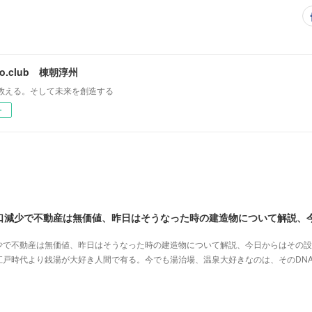
mo.club 棟朝淳州
教える。そして未来を創造する
ー
少で不動産は無価値、昨日はそうなった時の建造物について解説、今日からはその設
江戸時代より銭湯が大好き人間で有る。今でも湯治場、温泉大好きなのは、そのDN