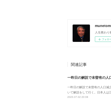
muneto
人生教わり
フォロ
関連記事
一昨日の解説で未曽有の人口減
いて解説をして行く。日本人は
2023.07.02 20:08