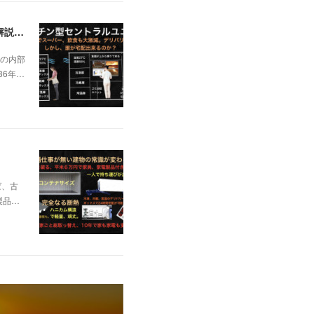
日本の不動産を無価値にする未曽有の人口減少。ではこれからの建築物の構造はどうなるかは既に解説した。今はその内部の内容。その1
の内部
36年…
ば、古
製品…