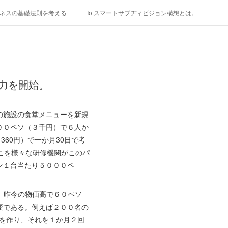
ネスの基礎法則を考える
Iotスマートサブヂィビジョン構想とは。
研究所
「心神の夢想２０２０」
フィリピン経済談義
ファッションを考える
漫画
力を開始。
mebaownd.com/
の施設の食堂メニューを新規
００ペソ（３千円）で６人か
360円）で一か月30日で考
そこを様々な研修機関がこのパ
ン１台当たり５０００ペ
ト。昨今の物価高で６０ペソ
変である。例えば２００名の
ーを作り、それを１か月２回