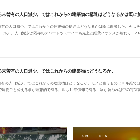
曽有の人口減少。ではこれからの建築物の構造はどうなるかは既に解説した。今はそ
その1。人口減少は既存のデパートやスーパーも売上と経費バランスが崩れて、20
る未曽有の人口減少。ではこれからの建築物はどうなるか。
曽有の人口減少。ではこれからの建築物はどうなるか。モノと言うものは10年経て
で建物ごと替える事が理想的で有る。即ち10年償却で有る。家が替われば中の電気
2019.11.02 12:15