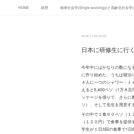
HOME
経歴
独身社会学(Single sociology)と高齢化社会
政治学。政治基礎から世界を見て、フ
2019.11.03 23:02
フィリピンマンションは買うべきでは無い理由は全てここにあ
日本に研修生に行
未来２１００
今年中にはかなりの数にな
に作り始めた。うちは寝泊
４人に一つのシャワー・トイレ
えると5,400ペソ（1万
ッケージを借りて、さらに
ソ）、そして先生を用意す
その中で１食６０ペソ（１２
（１２０円）で食事を提供
学生が１日3回の食事で1日