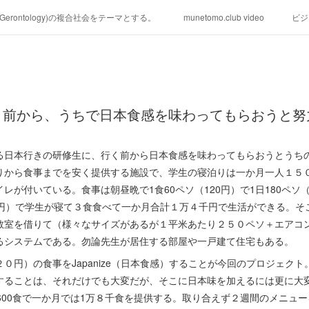
学(Gerontology)の複合社会をテーマとする。
munetomo.club video
ビジ
ィリピンの未来を見る。
移動出来て、工場で作る建物。
未来２１００
る。
海外生活の掟
フィリピンの問題点
フィリピンの歴史
く前から、うちで日本食感を味わってもらおうと努
研究所他のアイデア
マニラ男の手料理 総集編
https://globalclub.a
る日本行きの研修生に、行く前から日本食感を味わってもらおうとうち
りから食事までを安く提供する施設で、学生の寝泊りは一か月一人１５
が付いている。食事は朝昼晩で1食60ペソ（120円）で1日180ペソ（
８百円）で学生が寝て３食食べて一か月合計１万４千円で生活ができる。
教室を借りて（様々なサイズがあるが１平米あたり２５０ペソ＋エアコ
るシステムである。勿論先生が居住する部屋や一戸建て住宅もある。
０円）の食事をJapanize（日本食感）することが今回のプロジェク
することは、それだけでも大変だが、そこに日本味を加えるには更に大
600食で一か月では1万８千食を提供する。取り合えず２週間のメニュ