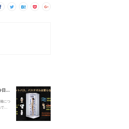
一昨日の解説で未曽有の人口減少で不動産は無価値、昨日はそうなった時の建造物について解説、今日からはその設備について解説をして行く。
備につ
Aで…