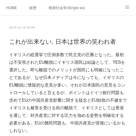
HOME
経歴
独身社会学(Single sociology)と高齢化社会学(Ger
munetomo.club video
ビジネスの基礎法則を考える
2019.12.16 00:59
Iotスマートサブヂィビジョン構想とは。
政治学。政治基礎から世界を見て、フィリピンの未来
これが出来ない, 日本は世界の笑われ者
移動出来て、工場で作る建物。
未来２１００研究所
イギリスの総選挙で圧倒多数で民主党の圧勝となった。最初
は不安視されたEU離脱にイギリス国民は結論として、YESを
「心神の夢想２０２０」
フィリピンマンションは買うべきでは無い理由は全て
海外生活の掟
選択した。即ち離脱でのメリットが国民にも明確になったこ
とであるが、なぜ日本メヂィアは今になっても、イギリスの
フィリピンの問題点
フィリピンの歴史
EU離脱に懐疑的な意見が多い。それが日本国民の意見をコン
トロールしていると言えるが、ポイントはドイツ銀行問題も
フィリピン経済談義
ファッションを考える
漫画
含めてEUの中国共産党影響に関する疑念とEU財政の不健全で
イギリスも被害を受ける前の離脱で、イギリスとしては香港
未来２１００研究所他のアイデア
マニラ男の手料理 総集編
を通して、対共産党に対する圧力を強める姿勢を明確化する
必要がある。EUの難民問題も、中国共産党が背後にいるかも
https://globalclub.amebaownd.com/
しれない。