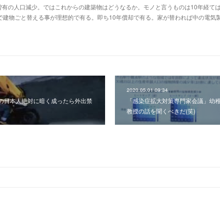
曽有の人口減少。ではこれからの建築物はどうなるか。モノと言うものは10年経て
で建物ごと替える事が理想的で有る。即ち10年償却で有る。家が替われば中の電気
2020.05.01 09:34
の日本人絶対に暗く成ったら外出禁
「感染症拡大対策専門家会議」幼
教授の話を聞くべきだ(笑)