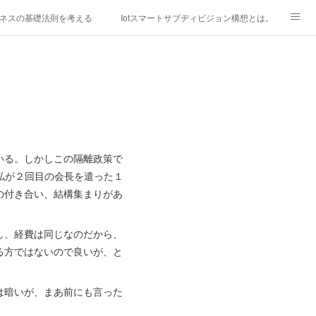
ネスの基礎法則を考える
Iotスマートサブヂィビジョン構想とは。
研究所
「心神の夢想２０２０」
フィリピン経済談義
ファッションを考える
漫画
mebaownd.com/
いる。しかしこの隔離政策で
私が２回目の会長を遣った１
の付き合い、結構集まりがあ
し、経費は同じなのだから、
る方ではないので良いが、と
は暗いが、まあ前にも言った