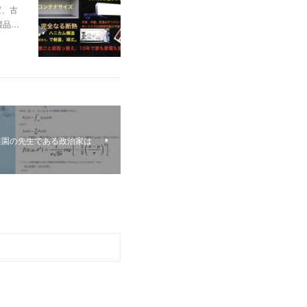
ば、古
製品…
稚園の先生である政治家は