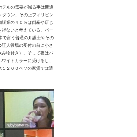
ホテルの需要が減る事は間違
クダウン、その上フィリピン
物販業の４０％は倒産や店じ
を得ないと考えている。パー
本で言う普通の弁護士やその
公証人役場の受付の前に小さ
飲み物付き）、そして夜はバ
ホワイトカラーに受けるし、
米１２００ペソの家賃では遣