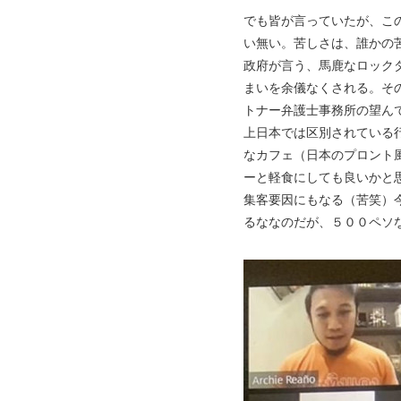
でも皆が言っていたが、こ
い無い。苦しさは、誰かの
政府が言う、馬鹿なロック
まいを余儀なくされる。そ
トナー弁護士事務所の望ん
上日本では区別されている
なカフェ（日本のプロント
ーと軽食にしても良いかと
集客要因にもなる（苦笑）
るななのだが、５００ペソ