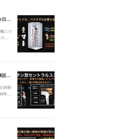
一昨日の解説で未曽有の人口減少で不動産は無価値、昨日はそうなった時の建造物について解説、今日からはその設備について解説をして行く。
備につ
Aで…
日本の不動産を無価値にする未曽有の人口減少。ではこれからの建築物の構造はどうなるかは既に解説した。今はその内部の内容。その1
の内部
36年…