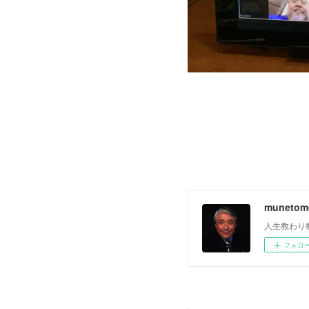
muneto
人生教わり
フォロ