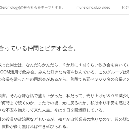
学(Gerontology)の複合社会をテーマとする。
munetomo.club video
ビジ
ィリピンの未来を見る。
移動出来て、工場で作る建物。
未来２１００
る。
海外生活の掟
フィリピンの問題点
フィリピンの歴史
回合っている仲間とビデオ会合。
研究所他のアイデア
マニラ男の手料理 総集編
https://globalclub.a
成った同士は、なんだらかんだら、２か月に１回くらい飲み会を開いて
ZOOM活用で飲み会。みんな好きなお酒を飲んでいる。このグループは
の会長を遣った年の同窓会があるから、普段でも延べ３００名の会長と
損害。そんな嫌な話で盛り上がった。私だって、売り上げが８０％減少
が何時まで続くのか、またその後、元に戻るのか、私は余り不安を感じ
きな不安を抱えって来た人生。今は１日２回爆睡している。
社の役員や政治家などもいるが、殆どが自営業者の塊りなので、皆の顔
・買掛が多く無ければ生き延びられる。