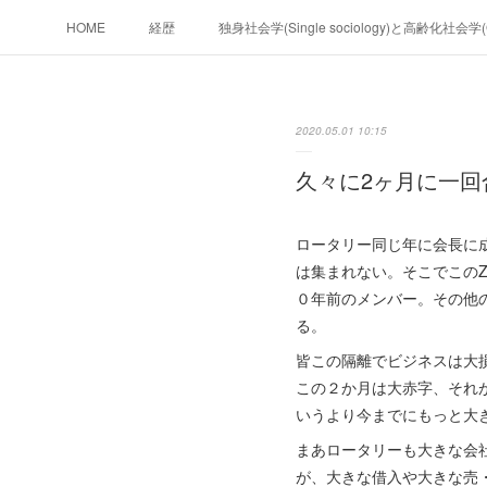
HOME
経歴
独身社会学(Single sociology)と高齢化社会
政治学。政治基礎から世界を見て、フ
2020.05.01 10:15
フィリピンマンションは買うべきでは無い理由は全てここにあ
久々に2ヶ月に一
未来２１００
ロータリー同じ年に会長に
は集まれない。そこでこの
０年前のメンバー。その他
る。
皆この隔離でビジネスは大
この２か月は大赤字、それ
いうより今までにもっと大
まあロータリーも大きな会
が、大きな借入や大きな売