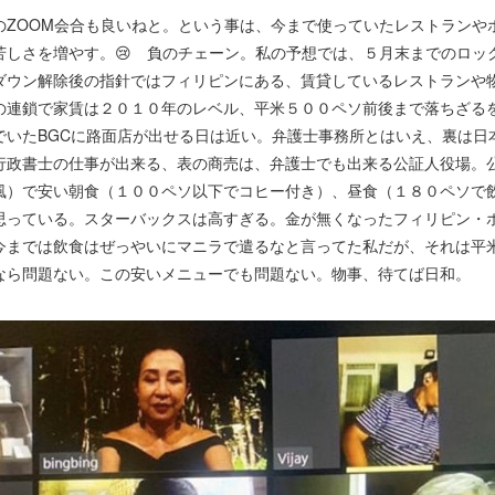
のZOOM会合も良いねと。という事は、今まで使っていたレストランや
苦しさを増やす。😢 負のチェーン。私の予想では、５月末までのロッ
ダウン解除後の指針ではフィリピンにある、賃貸しているレストランや
の連鎖で家賃は２０１０年のレベル、平米５００ペソ前後まで落ちざる
でいたBGCに路面店が出せる日は近い。弁護士事務所とはいえ、裏は日
行政書士の仕事が出来る、表の商売は、弁護士でも出来る公証人役場。
風）で安い朝食（１００ペソ以下でコヒー付き）、昼食（１８０ペソで
思っている。スターバックスは高すぎる。金が無くなったフィリピン・
今までは飲食はぜっやいにマニラで遣るなと言ってた私だが、それは平
なら問題ない。この安いメニューでも問題ない。物事、待てば日和。