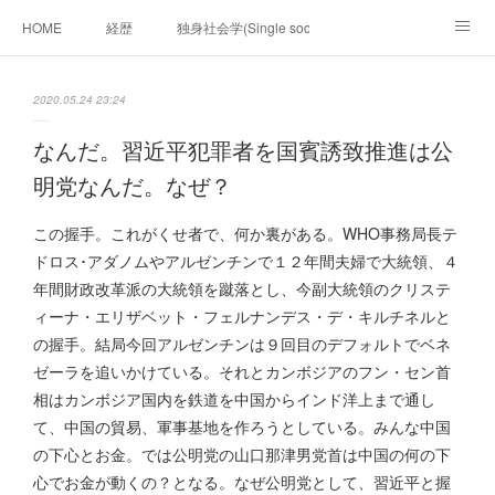
HOME
経歴
独身社会学(Single sociology)と高齢化社会学(Ger
munetomo.club video
ビジネスの基礎法則を考える
2020.05.24 23:24
Iotスマートサブヂィビジョン構想とは。
政治学。政治基礎から世界を見て、フィリピンの未来
なんだ。習近平犯罪者を国賓誘致推進は公
明党なんだ。なぜ？
移動出来て、工場で作る建物。
未来２１００研究所
この握手。これがくせ者で、何か裏がある。WHO事務局長テ
「心神の夢想２０２０」
フィリピンマンションは買うべきでは無い理由は全て
海外生活の掟
ドロス･アダノムやアルゼンチンで１２年間夫婦で大統領、４
年間財政改革派の大統領を蹴落とし、今副大統領のクリステ
フィリピンの問題点
フィリピンの歴史
ィーナ・エリザベット・フェルナンデス・デ・キルチネルと
の握手。結局今回アルゼンチンは９回目のデフォルトでベネ
フィリピン経済談義
ファッションを考える
漫画
ゼーラを追いかけている。それとカンボジアのフン・セン首
相はカンボジア国内を鉄道を中国からインド洋上まで通し
未来２１００研究所他のアイデア
マニラ男の手料理 総集編
て、中国の貿易、軍事基地を作ろうとしている。みんな中国
の下心とお金。では公明党の山口那津男党首は中国の何の下
https://globalclub.amebaownd.com/
心でお金が動くの？となる。なぜ公明党として、習近平と握