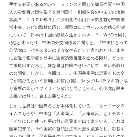
手する必要があるのか？ フランスと同じで臓器売買？中国
人の労働者と留学生？香港問題？ 創価学会の中国での活動
容認？ ２０２０年３月に公明党の山口那津男党首が中国国
営中央テレビの取材に応じ、新型コロナウイルスの感染抑制
について「日本は中国の経験を生かすべき」？ WHOと同じ
(笑)と述べたり、中国の外交関係者に聞くと、「中国にとって
公明党は、パキスタンのような存在だ」と言われたり、まさ
に習近平犯罪者を日本に国賓誘致推進を進める限り、どっか
で尻尾出すだろう。嫌な事は自民のせいにして、良い所取り
の公明党。しかし、今回は。。。中国共産党に近寄るもの全
てが滅びるという原則は如何に(笑)。やっぱりバラマキ買い取
り得票の金か？フィリピン政治と同じじゃん。公明党は民主
主義では無く。金主主義なんだ。
しかし世界は中国降ろしが本格化している。ニューヨークタ
イムスも今や、中国は「人道違反」「人権違反」とナチス・
ドイツにしか使った事の無い言葉まで出て来ている。これは
国家犯罪で、その国家の首領は江沢民派を蹴落とし、独裁を
狙うのは誰？ 習近平そのものである。ヒトラーそのもので