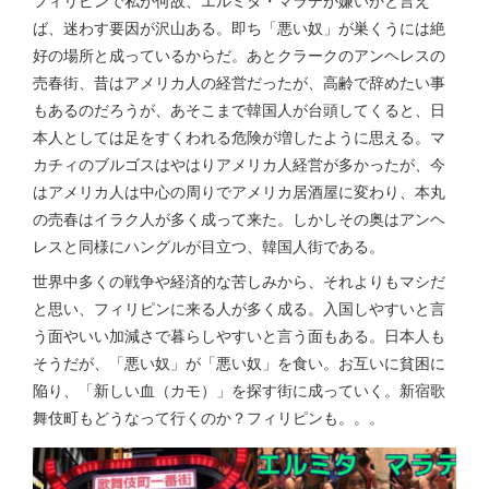
フィリピンで私が何故、エルミタ・マラテが嫌いかと言え
ば、迷わす要因が沢山ある。即ち「悪い奴」が巣くうには絶
好の場所と成っているからだ。あとクラークのアンヘレスの
売春街、昔はアメリカ人の経営だったが、高齢で辞めたい事
もあるのだろうが、あそこまで韓国人が台頭してくると、日
本人としては足をすくわれる危険が増したように思える。マ
カチィのブルゴスはやはりアメリカ人経営が多かったが、今
はアメリカ人は中心の周りでアメリカ居酒屋に変わり、本丸
の売春はイラク人が多く成って来た。しかしその奥はアンヘ
レスと同様にハングルが目立つ、韓国人街である。
世界中多くの戦争や経済的な苦しみから、それよりもマシだ
と思い、フィリピンに来る人が多く成る。入国しやすいと言
う面やいい加減さで暮らしやすいと言う面もある。日本人も
そうだが、「悪い奴」が「悪い奴」を食い。お互いに貧困に
陥り、「新しい血（カモ）」を探す街に成っていく。新宿歌
舞伎町もどうなって行くのか？フィリピンも。。。