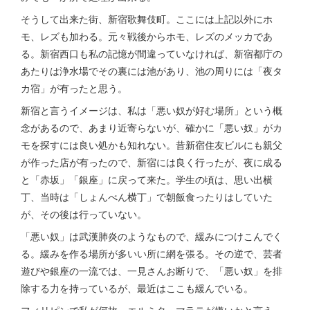
そうして出来た街、新宿歌舞伎町。ここには上記以外にホ
モ、レズも加わる。元々戦後からホモ、レズのメッカであ
る。新宿西口も私の記憶が間違っていなければ、新宿都庁の
あたりは浄水場でその裏には池があり、池の周りには「夜タ
カ宿」が有ったと思う。
新宿と言うイメージは、私は「悪い奴が好む場所」という概
念があるので、あまり近寄らないが、確かに「悪い奴」がカ
モを探すには良い処かも知れない。昔新宿住友ビルにも親父
が作った店が有ったので、新宿には良く行ったが、夜に成る
と「赤坂」「銀座」に戻って来た。学生の頃は、思い出横
丁、当時は「しょんべん横丁」で朝飯食ったりはしていた
が、その後は行っていない。
「悪い奴」は武漢肺炎のようなもので、緩みにつけこんでく
る。緩みを作る場所が多いい所に網を張る。その逆で、芸者
遊びや銀座の一流では、一見さんお断りで、「悪い奴」を排
除する力を持っているが、最近はここも緩んでいる。