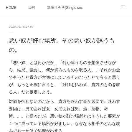
HOME
経歴
独身社会学(Single sociology)と高齢化社会学(Ger
munetomo.club video
ビジネスの基礎法則を考える
2020.06.15 21:57
Iotスマートサブヂィビジョン構想とは。
政治学。政治基礎から世界を見て、フィリピンの未来
悪い奴が好む場所。その悪い奴が誘うも
の。
移動出来て、工場で作る建物。
未来２１００研究所
「悪い奴」とは何かだが、「何か違うものを想像させなが
「心神の夢想２０２０」
フィリピンマンションは買うべきでは無い理由は全て
海外生活の掟
ら、結局、強要し、何か貴方のものを取る人。」それがお金
で有ったり貴方が大切にしているものだったりで有ると思う
フィリピンの問題点
フィリピンの歴史
が、もっと正確に言うと、「対価を払わず、貴方のものを取
る人」だと仮定しよう。
フィリピン経済談義
ファッションを考える
漫画
対価を払わないのだから、貴方を迷わす事が必要で、迷わす
要因は、男であれば女、女であれば男。酒、薬物、賭
未来２１００研究所他のアイデア
マニラ男の手料理 総集編
博。。。と様々だが、悪い奴が好む場所とはそうした要素が
https://globalclub.amebaownd.com/
１つに成っている場所が好ましい。なぜなら相手のどんな弱
みでも一か所で処理が出来る。