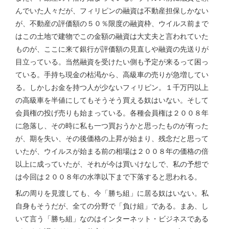
んでいた人々だが、フィリピンの融資は不動産担保しかない
が、不動産の評価額の５０％限度の融資枠、ウイルス前まで
はこの土地で建物でこの金額の融資は大丈夫と言われていた
ものが、ここに来て銀行が評価額の見直しや融資の先送りが
目立っている。当然融資を受けたい側も予定が来るって困っ
ている。手持ち現金の枯渇から、高級車の売りが急増してい
る。しかしお金を持つ人が少ないフィリピン。１千万円以上
の高級車を半値にしてもそうそう買える奴はいない。そして
会員権の投げ売りも始まっている。各種会員権は２００８年
に急落し、その時に私も一つ買おうかと思ったものが有った
が、期を失い、その後価格の上昇が始まり、残念だと思って
いたが、ウイルスが始まる前の相場は２００８年の価格の倍
以上に成っていたが、それが今は買いけなしで、私の予想で
は今回は２００８年の水準以下まで下落すると思われる。
私の周りを見渡しても、今「勝ち組」に居る奴はいない。私
自身もそうだが、全ての分野で「負け組」である。まあ、し
いて言う「勝ち組」なのはインターネット・ビジネスである