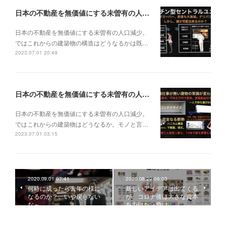
日本の不動産を無価値にする未曽有の人口減少。ではこれからの建築物の構造はどうなるかは既に解説した。今はその内部の内容。その1
日本の不動産を無価値にする未曽有の人口減少。
ではこれからの建築物の構造はどうなるかは既…
2023.07.01 20:49
日本の不動産を無価値にする未曽有の人口減少。ではこれからの建築物はどうなるか。
日本の不動産を無価値にする未曽有の人口減少。
ではこれからの建築物はどうなるか。モノと言…
2023.07.01 03:15
2020.09.01 07:41
2020.08.29 06:03
何時に成ったら去年の様に
新しいアイデアは出てくる
なるのか？。いや戻らない
が、コロナ後は大きな資本
な～
を掛けたら負け。