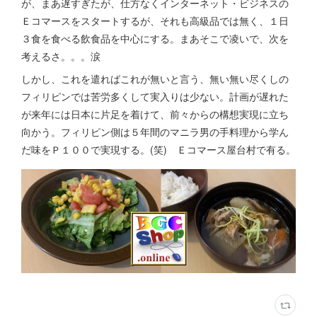
が、まあ遅すぎたが、仕方なくインターネット・ビジネスの
Ｅコマースをスタートするが、それも高級品では無く、１日
３食を食べる飲食品を中心にする。まあそこで凌いで、次を
考えるさ。。。涙
しかし、これを遣ればこれが無いと言う、無い無い尽くしの
フィリピンでは苦労多くして実入りは少ない。計画が遅れた
が来年には日本に片足を着けて、前々からの構想実現に立ち
向かう。フィリピン側は５年間のマニラ男の手料理から学ん
だ味をＰ１００で実現する。(笑) Ｅコマース屋台村で有る。