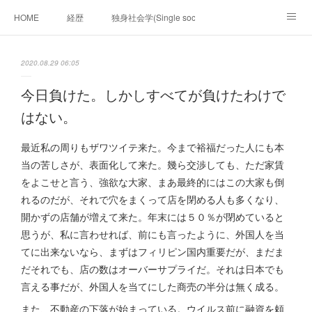
HOME
経歴
独身社会学(Single sociology)と高齢化社会学(Ger
munetomo.club video
ビジネスの基礎法則を考える
2020.08.29 06:05
Iotスマートサブヂィビジョン構想とは。
政治学。政治基礎から世界を見て、フィリピンの未来
今日負けた。しかしすべてが負けたわけで
はない。
移動出来て、工場で作る建物。
未来２１００研究所
最近私の周りもザワツイテ来た。今まで裕福だった人にも本
「心神の夢想２０２０」
フィリピンマンションは買うべきでは無い理由は全て
海外生活の掟
当の苦しさが、表面化して来た。幾ら交渉しても、ただ家賃
をよこせと言う、強欲な大家、まあ最終的にはこの大家も倒
フィリピンの問題点
フィリピンの歴史
れるのだが、それで穴をまくって店を閉める人も多くなり、
開かずの店舗が増えて来た。年末には５０％が閉めていると
フィリピン経済談義
ファッションを考える
漫画
思うが、私に言わせれば、前にも言ったように、外国人を当
てに出来ないなら、まずはフィリピン国内重要だが、まだま
未来２１００研究所他のアイデア
マニラ男の手料理 総集編
だそれでも、店の数はオーバーサプライだ。それは日本でも
言える事だが、外国人を当てにした商売の半分は無く成る。
https://globalclub.amebaownd.com/
また、不動産の下落が始まっている。ウイルス前に融資を頼