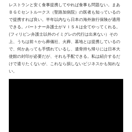
レストランと安く食事提携してやれば食事も問題ない。まあ
ＢＧＣセントルークス（聖路加病院）の医者も知っているの
で提携すれば良い。半年以内なら日本の海外旅行保険が適用
できる。パートナー弁護士がＶＩＳＡは全てやってくれる。
(フィリピン弁護士以外のイミグレの代行は出来ない）その
上、うちは前々から葬儀社、火葬、墓地とは提携しているの
で、何かあっても手慣れているし、遺骨持ち帰りには日本大
使館の封印が必要だが、それも手配できる。私は紹介するだ
けで遣りたくないが、これなら損しないビジネスかも知れな
い。