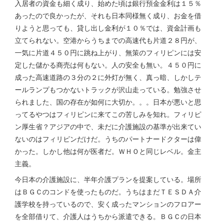
入居者の資金も細く成り、始めた頃は銀行預金金利は１５％
あったので良かったが、それも日本同様無く成り、お金を借
りようと思っても、貸し出し金利が１０％では、資金計画も
立てられない。空港からうちまでの高速代も片道２８円が、
一気に片道４５０円に跳ね上がり、無策のフィリピンには安
定した儲かる商売は何もない。人の安全も無い。４５０円に
成った高速道路の３分の２に外灯が無く、真っ暗、しかしテ
ールランプもつかないトラックが沢山走っている。勉強させ
られました、国の存在が如何に大切か。。。日本が悪いと思
ってるやつはフィリピンに来てこの苦しみを知れ。フィリピ
ン厚生省？アジアの中で、未だに介護施設の基準が出来てい
ないのはフィリピンだけだ。うちのパートナードクターは偉
かった。しかし他は何が医者だ。ＷＨＯと同じレベル。金主
主義。
今日本の介護施設に、半年介護プランを提案している。場所
はＢＧＣのコンドを使ったものだ。うちはまだＴＥＳＤＡ介
護学校を持っているので、安く成ったマンションのフロアー
を全部借りて、介護人はうちから派遣できる。ＢＧＣの日本