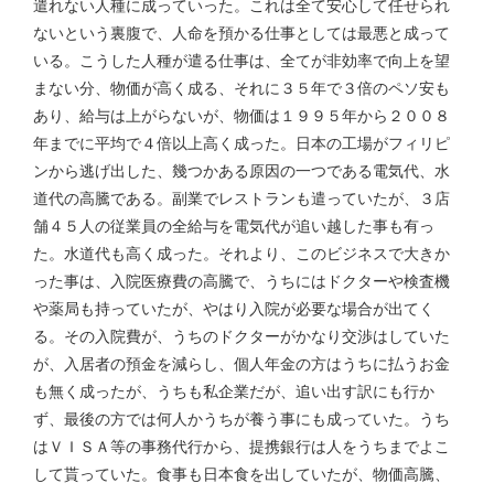
遣れない人種に成っていった。これは全て安心して任せられ
ないという裏腹で、人命を預かる仕事としては最悪と成って
いる。こうした人種が遣る仕事は、全てが非効率で向上を望
まない分、物価が高く成る、それに３５年で３倍のペソ安も
あり、給与は上がらないが、物価は１９９５年から２００８
年までに平均で４倍以上高く成った。日本の工場がフィリピ
ンから逃げ出した、幾つかある原因の一つである電気代、水
道代の高騰である。副業でレストランも遣っていたが、３店
舗４５人の従業員の全給与を電気代が追い越した事も有っ
た。水道代も高く成った。それより、このビジネスで大きか
った事は、入院医療費の高騰で、うちにはドクターや検査機
や薬局も持っていたが、やはり入院が必要な場合が出てく
る。その入院費が、うちのドクターがかなり交渉はしていた
が、入居者の預金を減らし、個人年金の方はうちに払うお金
も無く成ったが、うちも私企業だが、追い出す訳にも行か
ず、最後の方では何人かうちが養う事にも成っていた。うち
はＶＩＳＡ等の事務代行から、提携銀行は人をうちまでよこ
して貰っていた。食事も日本食を出していたが、物価高騰、