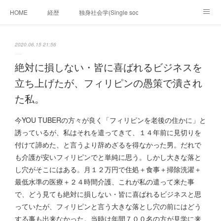
HOME
経歴
独身社会学(Single sociology)と高齢化社会学(Ger
munetomo.club video
ビジネスの基礎法則を考える
2020.06.15 21:56
Iotスマートサブヂィビジョン構想とは。
政治学。政治基礎から世界を見て、フィリピンの未来
絶対に損しない・皆に喜ばれるビジネスを
立ち上げたが、フィリピンの愚策で潰され
移動出来て、工場で作る建物。
未来２１００研究所
た私。
「心神の夢想２０２０」
フィリピンマンションは買うべきでは無い理由は全て
海外生活の掟
今YOU TUBERの方々が良く「フィリピンを老後の住かに」と
誘っているが、私はそれを遣ってきて、１４年前に見切りを
フィリピンの問題点
フィリピンの歴史
付けて諦めた、と言うより辞めざるを得なかった男。だれで
も介護が安いフィリピンでと単純に思う。しかし大きな落と
フィリピン経済談義
ファッションを考える
漫画
し穴がそこにはある。月１２万円で住処＋食事＋掃除洗濯＋
最低水準の医療＋２４時間介護、これが私の遣って来た事
未来２１００研究所他のアイデア
マニラ男の手料理 総集編
で、どう見ても絶対に損しない・皆に喜ばれるビジネスと思
https://globalclub.amebaownd.com/
っていたが、フィリピンと言う大きな落とし穴の前にはどう
する事も出来なかった。当時は年間７００名の方が見学に来