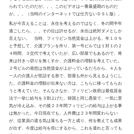
られていたのだが。。。このビデオは一番最盛期のものだ
が。。。（当時のインターネットでは仕方ないＤＳＬ版）。
私が今言えることは、永住を考えるのではなく、冬の間半年
過ごしたら。。。その位は許せるが、永住は絶対ダメとしか
言えない。 当時、フィリピン当然賃金は上がる。年１０％
と予想して、介護プランを作り、第一号ビルでは１対１の２
４時間、３交代で考えていたが、広い部屋でもあるので、将
来は付きっ切りを無くすか、介護料金の増額を考えていた。
２号ビルの発想は当然賃金が上がっているだろから、４人を
一人の介護人が世話する形で、部屋も外から見えるようにし
た。介護料金の増額が出来ない方は、こちらに移ってもらお
うと考えていた。そんなさなか、フィリピン政府は最低賃金
法で一挙に給与を３割上げた。韓国と同じ愚策で、一気に景
気が冷え込み、その後２３年間フィリピンの給与は上がる事
は無かった。今日現在でも。人件費は２３年間変わらない
が、従業員の遣る気は落ちる一方と成り、何を教えても成果
が出ず、今度は給与を倍にするから、これを遣れと言っても